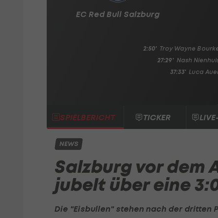
EC Red Bull Salzburg
2:50'
Troy Wayne Bourk
27:29'
Nash Nienhui
37:33'
Luca Aue
SPIELBERICHT
TICKER
LIVE
NEWS
Salzburg vor dem A
jubelt über eine 3
Die "Eisbullen" stehen nach der dritten 