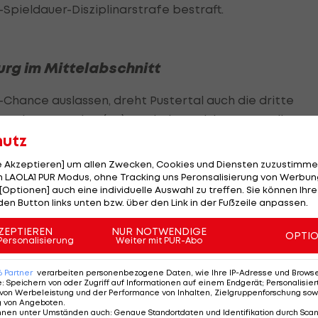
pieldauer-Disziplinarstrafe bestraft.
urg im Mittelabschnitt
Chance auslassen, dreht Pustertal auch die dritte
hrung der Brunecker (22.). Doch den Salzburgern gelingt
hutz
kte Antwort (28.).
le Akzeptieren] um allen Zwecken, Cookies und Diensten zuzustimme
er von Markus Lauridsen über eine erneute 3:2-Führung
 LAOLA1 PUR Modus, ohne Tracking uns Peronsalisierung von Werbung
[Optionen] auch eine individuelle Auswahl zu treffen. Sie können Ihre
den Button links unten bzw. über den Link in der Fußzeile anpassen.
e: Luca Auer markiert den 3:3-Ausgleich für die "Eisbull
ZEPTIEREN
NUR NOTWENDIGE
OPTI
 Jonathon Blum für eine 4:3-Pausenführung der Südtirol
Personalisierung
Weiter mit PUR-Abo
6
Partner
verarbeiten personenbezogene Daten, wie Ihre IP-Adresse und Browser-
e
:
Speichern von oder Zugriff auf Informationen auf einem Endgerät; Personalisi
von Werbeleistung und der Performance von Inhalten, Zielgruppenforschung sow
r HCP holt sich den Sieg
g von Angeboten
.
nnen unter Umständen auch
:
Genaue Standortdaten und Identifikation durch Sca