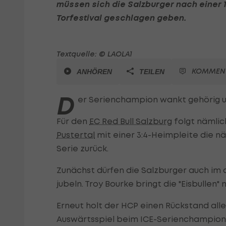
müssen sich die Salzburger nach einer 
Torfestival geschlagen geben.
Textquelle: © LAOLA1
KOMMEN
ANHÖREN
TEILEN
D
er Serienchampion wankt gehörig u
Für den
EC Red Bull Salzburg
folgt nämlic
Pustertal
mit einer 3:4-Heimpleite die nä
Serie zurück.
Zunächst dürfen die Salzburger auch im dr
jubeln. Troy Bourke bringt die "Eisbullen" 
Erneut holt der HCP einen Rückstand alle
Auswärtsspiel beim ICE-Serienchampion e