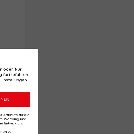
n oder [Nur
 fortzufahren.
 Einstellungen
en"
ONEN
er.
Attribute für die
erte Werbung und
ie Entwicklung
nnen von