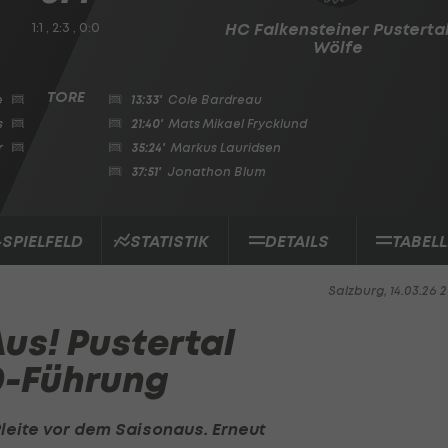
1:1 , 2:3 , 0:0
HC Falkensteiner Pusterta
Wölfe
e
13:33'
Cole Bardreau
s
21:40'
Mats Mikael Frycklund
r
35:24'
Markus Lauridsen
37:51'
Jonathon Blum
-SPIELFELD
STATISTIK
DETAILS
TABELL
Salzburg, 14.03.26 2
us! Pustertal
:0-Führung
Pleite vor dem Saisonaus. Erneut