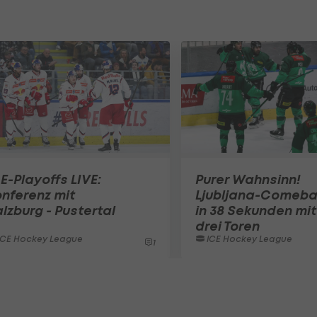
E-Playoffs LIVE:
Purer Wahnsinn!
nferenz mit
Ljubljana-Comeb
lzburg - Pustertal
in 38 Sekunden mit
drei Toren
ICE Hockey League
ICE Hockey League
1