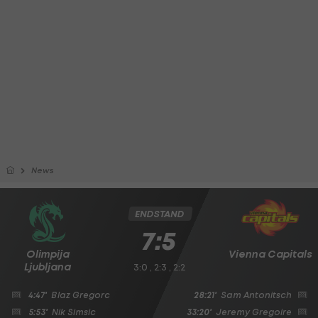
News
ENDSTAND
7:5
Olimpija
Vienna Capitals
Ljubljana
3:0 , 2:3 , 2:2
4:47'
Blaz Gregorc
28:21'
Sam Antonitsch
5:53'
Nik Simsic
33:20'
Jeremy Gregoire