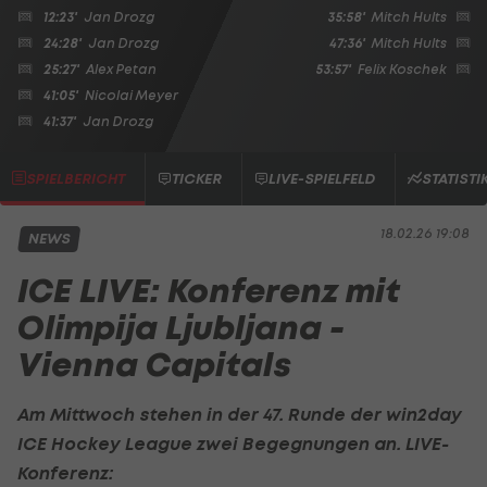
12:23'
Jan Drozg
35:58'
Mitch Hults
24:28'
Jan Drozg
47:36'
Mitch Hults
25:27'
Alex Petan
53:57'
Felix Koschek
41:05'
Nicolai Meyer
41:37'
Jan Drozg
SPIELBERICHT
TICKER
LIVE-SPIELFELD
STATISTI
18.02.26 19:08
NEWS
ICE LIVE: Konferenz mit
Olimpija Ljubljana -
Vienna Capitals
Am Mittwoch stehen in der 47. Runde der
win2day
ICE Hockey League
zwei Begegnungen an. LIVE-
Konferenz: