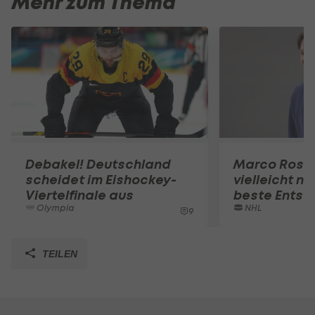
Mehr zum Thema
Debakel! Deutschland
Marco Rossi
scheidet im Eishockey-
vielleicht ni
Viertelfinale aus
beste Entsc
Olympia
NHL
9
TEILEN