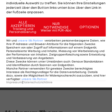
Capitals verpflichten
individuelle Auswahl zu treffen. Sie können Ihre Einstellungen
weiteren
jederzeit über den Button links unten bzw. über den Link in
Defensivspieler
der Fußzeile anpassen.
ALLE
ICE Hockey League
NUR
AKZEPTIEREN
OPTIONEN
NOTWENDIGE
Tracking und
Weiter mit PUR-Abo
Personalisierung
Wie schlugen sich die
Caps-
Wir und
unsere
186
Partner
verarbeiten personenbezogene Daten, wie
Ihre IP-Adresse und Browser-Attribute für die folgenden Zwecke
:
Nachverpflichtungen
Speichern von oder Zugriff auf Informationen auf einem Endgerät;
seit 2021?
Personalisierte Werbung und Inhalte, Messung von Werbeleistung und
der Performance von Inhalten, Zielgruppenforschung sowie Entwicklung
ICE Hockey League
und Verbesserung von Angeboten
.
Diese Zwecke können unter Umständen auch
:
Genaue Standortdaten
und Identifikation durch Scannen von Endgeräten
.
Manche Partner verwenden für gewisse Zwecke berechtigtes
Interesse als Rechtsgrundlage für die Datenverarbeitung. Details
Highlights: Die Graz99ers sind ICE-
Highlights: Graz99e
dazu, sowie die Möglichkeit Ihr Widerspruchsrecht auszuüben, sind hier
Meister!
Sieg zum Titel
verfügbar
:
unsere
186
Partner
Impressum
|
Datenschutzrichtlinie
Eishockey - ICE
Eishockey - ICE