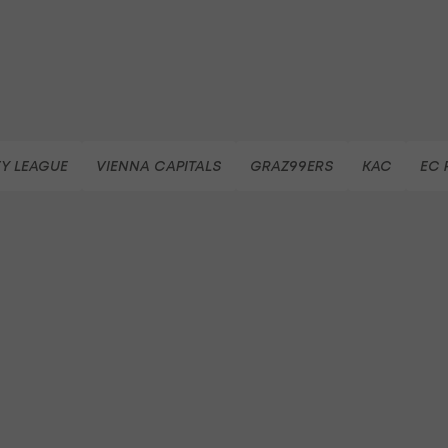
Y LEAGUE
VIENNA CAPITALS
GRAZ99ERS
KAC
EC 