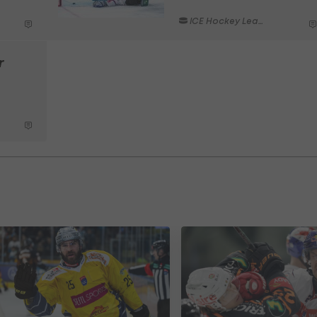
ICE Hockey League
r