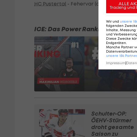
HC Pustertal
- Fehervar (ab 19:45 Uhr im
L
ALLE AK
Tracking und 
Wir und
unsere
18
folgenden Zweck
ICE: Das Power Ranking vor dem
Inhalte, Messung 
und Verbesserun
Diese Zwecke kö
Endgeräten
.
Manche Partner v
Datenverarbeitung
unsere
186
Partne
Impressum
|
Datens
Schulter-OP:
ÖEHV-Stürmer
droht gesamte
Saison zu