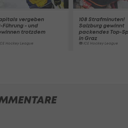
apitals vergeben
108 Strafminuten!
1-Führung - und
Salzburg gewinnt
ewinnen trotzdem
packendes Top-Sp
in Graz
ICE Hockey League
ICE Hockey League
MMENTARE