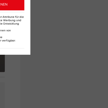
ONEN
Attribute für die
erte Werbung und
ie Entwicklung
nnen von
ie
r verfügbar
: