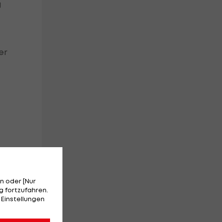
a
er
n oder [Nur
 fortzufahren.
 Einstellungen