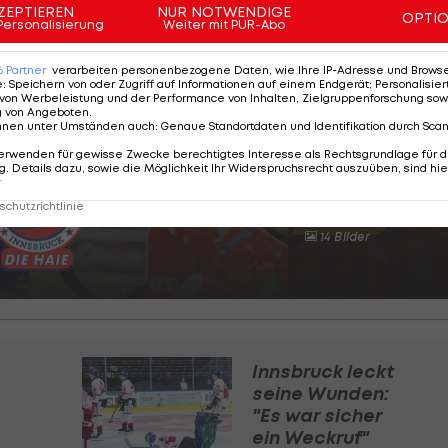
IVE-Ticker >>>
)
ZEPTIEREN
NUR NOTWENDIGE
OPTI
Personalisierung
Weiter mit PUR-Abo
6
Partner
verarbeiten personenbezogene Daten, wie Ihre IP-Adresse und Browser-
e
:
Speichern von oder Zugriff auf Informationen auf einem Endgerät; Personalisi
 Saisonstart
von Werbeleistung und der Performance von Inhalten, Zielgruppenforschung sow
g von Angeboten
.
nnen unter Umständen auch
:
Genaue Standortdaten und Identifikation durch Sca
erwenden für gewisse Zwecke berechtigtes Interesse als Rechtsgrundlage für d
. Details dazu, sowie die Möglichkeit Ihr Widerspruchsrecht auszuüben, sind hie
SLIDESHOW
r
STARTEN
chutzrichtlinie
14 Bilder
Innsbruck leckt
seine Wunden:
"Es war sicher
ein Weckruf"