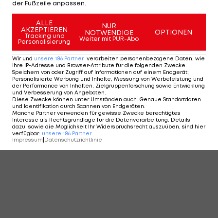
der Fußzeile anpassen.
ALLE
NUR
AKZEPTIEREN
OPTIONEN
NOTWENDIGE
Tracking und
Weiter mit PUR-Abo
Personalisierung
Wir und
unsere
186
Partner
verarbeiten personenbezogene Daten, wie
Ihre IP-Adresse und Browser-Attribute für die folgenden Zwecke
:
Speichern von oder Zugriff auf Informationen auf einem Endgerät;
Personalisierte Werbung und Inhalte, Messung von Werbeleistung und
der Performance von Inhalten, Zielgruppenforschung sowie Entwicklung
und Verbesserung von Angeboten
.
Diese Zwecke können unter Umständen auch
:
Genaue Standortdaten
und Identifikation durch Scannen von Endgeräten
.
Manche Partner verwenden für gewisse Zwecke berechtigtes
Interesse als Rechtsgrundlage für die Datenverarbeitung. Details
dazu, sowie die Möglichkeit Ihr Widerspruchsrecht auszuüben, sind hier
verfügbar
:
unsere
186
Partner
Impressum
|
Datenschutzrichtlinie