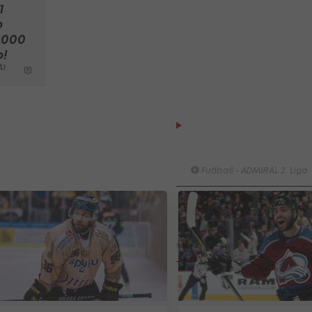
1
p
.000
o!
A1
Highlights: Nach frühem
Rückstand: Austria Salzb
schießt die Vienna ab
Fußball - ADMIRAL 2. Liga
Highlights: Torfestival! Sturm 
besiegt den FAC
überraschend
Fußball - ADMIRAL 2. Liga
Highlights: Doppelpacker
Thalissinho schießt Bregenz
gegen Kapfenberg zu Sieg