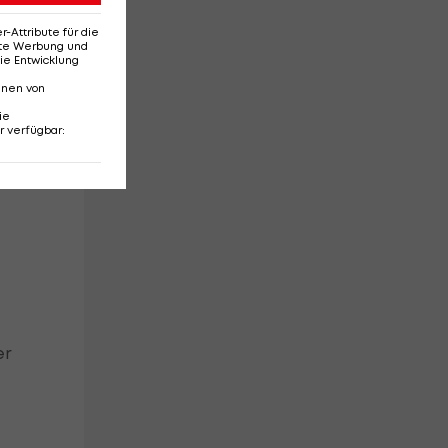
Attribute für die
erte Werbung und
ie Entwicklung
rte
nnen von
ie
in
r verfügbar
:
er