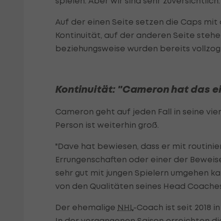
spielen. Aber wir sind sehr zuversichtlich.
Auf der einen Seite setzen die Caps mi
Kontinuität, auf der anderen Seite steh
beziehungsweise wurden bereits vollzog
Kontinuität: "Cameron hat das e
Cameron geht auf jeden Fall in seine vie
Person ist weiterhin groß.
"Dave hat bewiesen, dass er mit routini
Errungenschaften oder einer der Beweise 
sehr gut mit jungen Spielern umgehen kan
von den Qualitäten seines Head Coaches
Der ehemalige
NHL
-Coach ist seit 2018 
In der vergangenen Saison erreichten die