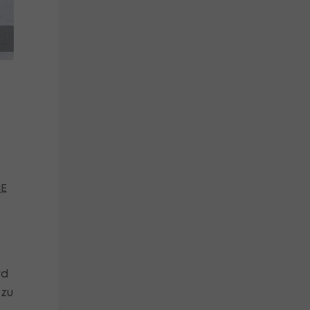
CE
rd
 zu