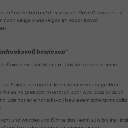
"
t dem Festhalten an Erfolgstrainer Dave Cameron auf
en noch einige Änderungen im Kader bevor
en.
indrucksvoll bewiesen"
rte Saison mit den Wienern, das Vertrauen in seine
erten Spielern arbeiten kann. Aber eine der großen
für seine Qualität im letzten Jahr war, dass er auch
n. Das hat er eindrucksvoll bewiesen", schwärmt Kalla
.
in Amt und Würden und führte das Team 2019 bis ins Final
 Caps trotz der Integration einiger junger