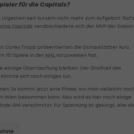
ieler für die Capitals?
 Urgestein seit kurzem nicht mehr zum Aufgebot: Rafa
enna Capitals
verabschiedete sich der MVP der Saison
. Mit Corey Tropp präsentierten die Donaustädter kurz
 151 Spiele in der
NHL
vorzuweisen hat.
die einzige Überraschung bleiben. Der Großteil des
könnte sich noch einiges tun.
ionen. Es kommt jetzt eine Phase, wo man vielleicht noc
h Wien bekommen kann. Also wird es hier noch einige
tals-GM verschmitzt. Für Spannung ist gesorgt, ehe di
inne