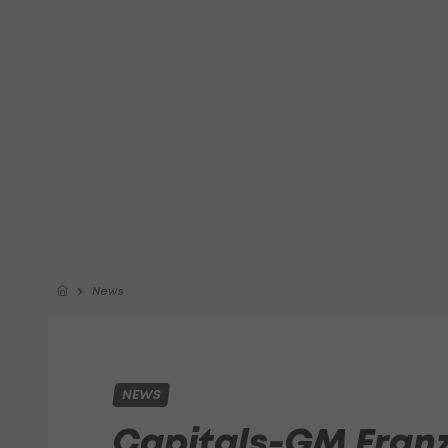
News
NEWS
Capitals-GM Franz 