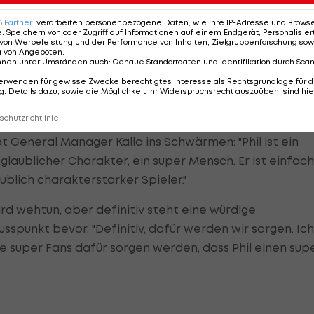
ll natürlich meine Karriere vor den Caps-Supportern in
6
Partner
verarbeiten personenbezogene Daten, wie Ihre IP-Adresse und Browser-
e
:
Speichern von oder Zugriff auf Informationen auf einem Endgerät; Personalisi
von Werbeleistung und der Performance von Inhalten, Zielgruppenforschung sow
g von Angeboten
.
child, zur Legende. Der 40-jährige Wiener und beinha
nnen unter Umständen auch
:
Genaue Standortdaten und Identifikation durch Sca
den Capitals und blieb dem Klub bis auf einen kurzen
erwenden für gewisse Zwecke berechtigtes Interesse als Rechtsgrundlage für d
ehen insgesamt 844 Liga-Spiele für seinen Herzensvere
. Details dazu, sowie die Möglichkeit Ihr Widerspruchsrecht auszuüben, sind hie
r
n.
chutzrichtlinie
 General Manager Kalla ins Schwärmen: "Phil ist ein
nglaublicher Charakter, ein super Mensch. Er ist einfach
laublich charakterstarker Spieler."
d wehtun, aber definitiv steht eine würdige
sspunkt bevor. "Definitiv, dafür werden wir sorgen. Ich
e super Fans dafür sorgen werden, dass Phil einen sup