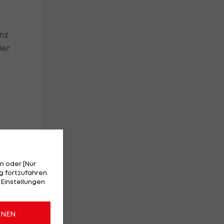
anz
der
n
n oder [Nur
 fortzufahren.
 Einstellungen
-
ONEN
e