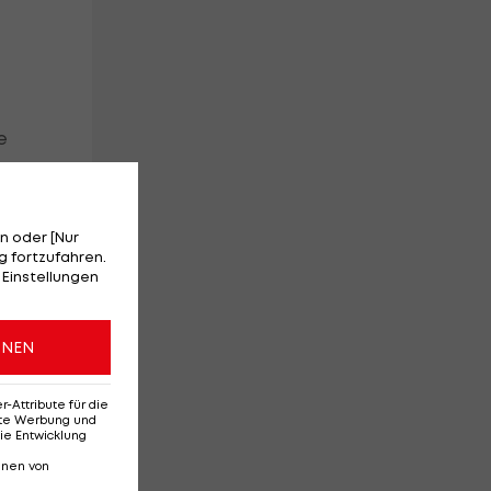
e
n oder [Nur
 fortzufahren.
 Einstellungen
ONEN
n
Attribute für die
erte Werbung und
ie Entwicklung
nnen von