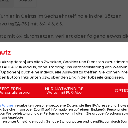
APP >>
rnier in Oeiras im Sechzehntelfinale in drei Sätzen
va (
WTA
-75.) mit 6:4, 4:6, 6:3.
atz mit 6:4 durchsetzen, verliert aber folgend etwas di
hutz
 sie sich zurückkämpfen und auf 4:4 stellen. Den Satz
le Akzeptieren] um allen Zwecken, Cookies und Diensten zuzustimme
ibt ihn mit 4:6 aus der Hand.
 LAOLA1 PUR Modus, ohne Tracking uns Peronsalisierung von Werbung
[Optionen] auch eine individuelle Auswahl zu treffen. Sie können Ihre
uell weiter vorerst spannend und hart umkämpft, ehe
den Button links unten bzw. über den Link in der Fußzeile anpassen.
ann und mit 6:3 das Spiel beendet.
ZEPTIEREN
NUR NOTWENDIGE
OPTI
Personalisierung
Weiter mit PUR-Abo
 6:3-Sieg im Achtelfinale. Dort trifft sie auf die Siegeri
6
Partner
verarbeiten personenbezogene Daten, wie Ihre IP-Adresse und Browser-
e
:
Speichern von oder Zugriff auf Informationen auf einem Endgerät; Personalisi
von Werbeleistung und der Performance von Inhalten, Zielgruppenforschung sow
g von Angeboten
.
nnen unter Umständen auch
:
Genaue Standortdaten und Identifikation durch Sca