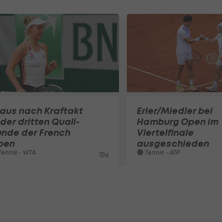
aus nach Kraftakt
Erler/Miedler bei
 der dritten Quali-
Hamburg Open im
unde der French
Viertelfinale
pen
ausgeschieden
ennis - WTA
Tennis - ATP
6