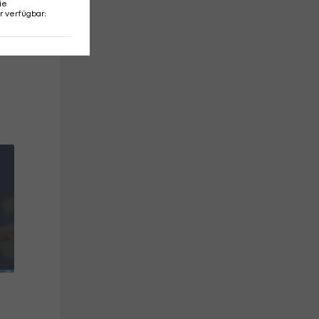
ie
r verfügbar
: