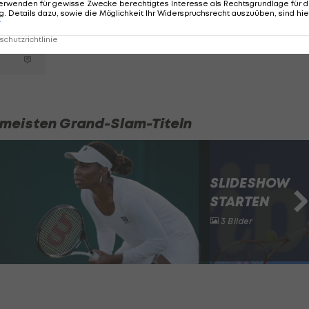
erwenden für gewisse Zwecke berechtigtes Interesse als Rechtsgrundlage für d
. Details dazu, sowie die Möglichkeit Ihr Widerspruchsrecht auszuüben, sind hie
r
chutzrichtlinie
n meisten Grand-Slam-Titeln
SLIDESHOW
STARTEN
3 Bilder