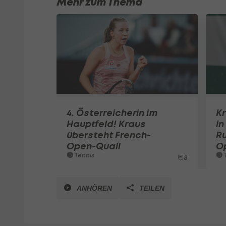
Mehr zum Thema
4. Österreicherin im
Kr
Hauptfeld! Kraus
in
übersteht French-
R
Open-Quali
O
Tennis
T
8
ANHÖREN
TEILEN