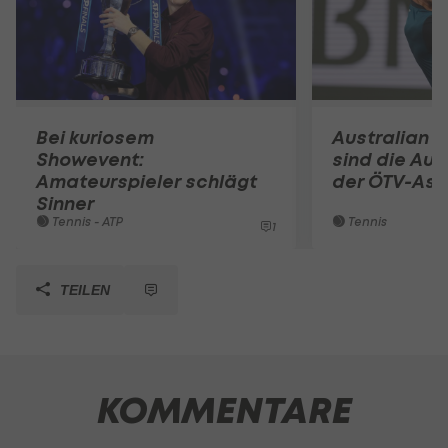
Bei kuriosem
Australian 
Showevent:
sind die Au
Amateurspieler schlägt
der ÖTV-As
Sinner
Tennis - ATP
Tennis
1
TEILEN
KOMMENTARE