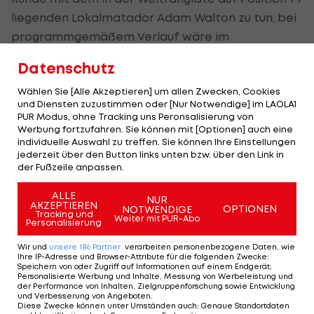
liegenden Lokalmatador Adam Walton zu tun, bei
programmgemäßem Verlauf wäre im
Viertelfinale mit dem als Nummer sechs
Datenschutz
gesetzten Alex de Minaur ein weiterer Australier
Wählen Sie [Alle Akzeptieren] um allen Zwecken, Cookies
der Gegner.
und Diensten zuzustimmen oder [Nur Notwendige] im LAOLA1
PUR Modus, ohne Tracking uns Peronsalisierung von
Sinner, der die jüngsten beiden Melbourne-
Werbung fortzufahren. Sie können mit [Optionen] auch eine
Auflagen für sich entschied, würde sich im Kampf
individuelle Auswahl zu treffen. Sie können Ihre Einstellungen
jederzeit über den Button links unten bzw. über den Link in
um den Halbfinaleinzug mit dem US-Amerikaner
der Fußzeile anpassen.
Ben Shelton messen, die erste von vier Hürden
ALLE
zuvor muss gegen den Franzosen Hugo Gaston
NUR
AKZEPTIEREN
OPTIONEN
NOTWENDIGE
Tracking und
(94.) gemeistert werden.
Weiter mit PUR-Abo
Personalisierung
Wir und
unsere
186
Partner
verarbeiten personenbezogene Daten, wie
Ihre IP-Adresse und Browser-Attribute für die folgenden Zwecke
:
Sinner: "Auslosung immer schwierig"
Speichern von oder Zugriff auf Informationen auf einem Endgerät;
Personalisierte Werbung und Inhalte, Messung von Werbeleistung und
der Performance von Inhalten, Zielgruppenforschung sowie Entwicklung
In der 3. Runde würde es gegen den
und Verbesserung von Angeboten
.
Diese Zwecke können unter Umständen auch
:
Genaue Standortdaten
aufstrebenden Brasilianer Joao Fonseca gehen,