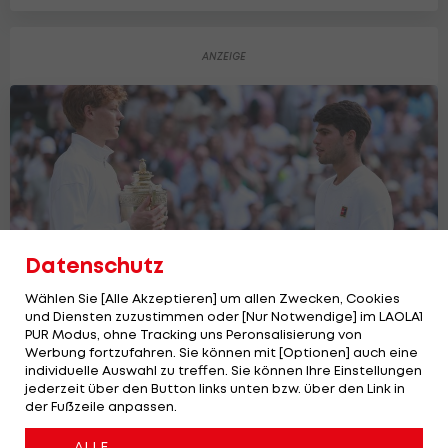
Datenschutz
Wählen Sie [Alle Akzeptieren] um allen Zwecken, Cookies
und Diensten zuzustimmen oder [Nur Notwendige] im LAOLA1
PUR Modus, ohne Tracking uns Peronsalisierung von
Werbung fortzufahren. Sie können mit [Optionen] auch eine
Tennis: Die letzten zehn
individuelle Auswahl zu treffen. Sie können Ihre Einstellungen
Premierensieger bei Grand Slams
jederzeit über den Button links unten bzw. über den Link in
Tennis
der Fußzeile anpassen.
4
ALLE