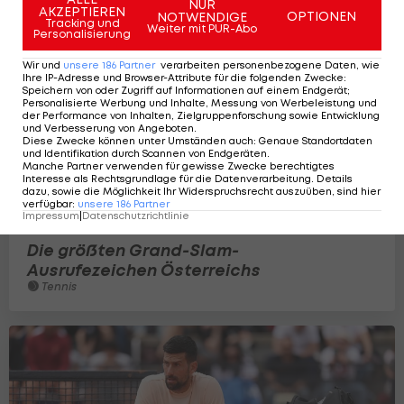
NUR
AKZEPTIEREN
OPTIONEN
NOTWENDIGE
Tracking und
Weiter mit PUR-Abo
Personalisierung
Wir und
unsere
186
Partner
verarbeiten personenbezogene Daten, wie
Ihre IP-Adresse und Browser-Attribute für die folgenden Zwecke
:
Speichern von oder Zugriff auf Informationen auf einem Endgerät;
Personalisierte Werbung und Inhalte, Messung von Werbeleistung und
der Performance von Inhalten, Zielgruppenforschung sowie Entwicklung
und Verbesserung von Angeboten
.
Diese Zwecke können unter Umständen auch
:
Genaue Standortdaten
und Identifikation durch Scannen von Endgeräten
.
Manche Partner verwenden für gewisse Zwecke berechtigtes
Interesse als Rechtsgrundlage für die Datenverarbeitung. Details
dazu, sowie die Möglichkeit Ihr Widerspruchsrecht auszuüben, sind hier
verfügbar
:
unsere
186
Partner
Impressum
|
Datenschutzrichtlinie
Die größten Grand-Slam-
Ausrufezeichen Österreichs
Tennis