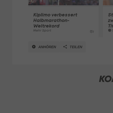
Kiplimo verbessert
St
Halbmarathon-
zw
Weltrekord
Ti
Mehr Sport
T
1
ANHÖREN
TEILEN
KO