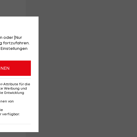
n oder [Nur
 fortzufahren.
 Einstellungen
ONEN
art
Attribute für die
erte Werbung und
ie Entwicklung
nnen von
ie
r verfügbar
: