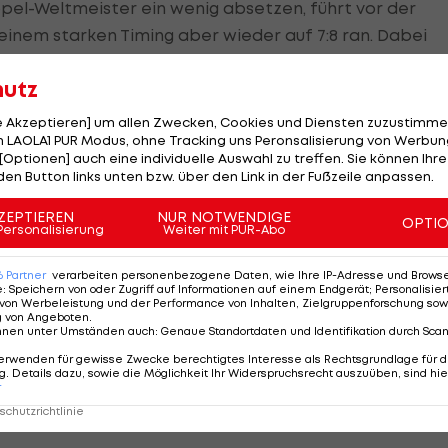
ppel-Weltmeister ein wenig absetzen, führt vor der
inem starken Timing aber wieder auf 7:8 ran. Dabei
den zwischendurch sogar um 15 Punkte.
hutz
le Akzeptieren] um allen Zwecken, Cookies und Diensten zuzustimme
 LAOLA1 PUR Modus, ohne Tracking uns Peronsalisierung von Werbung
[Optionen] auch eine individuelle Auswahl zu treffen. Sie können Ihre
den Button links unten bzw. über den Link in der Fußzeile anpassen.
nders bitter. In drei Legs in Folge kommt er zu
r nicht. Stattdessen erhöht Littler auf 10:7.
ZEPTIEREN
NUR NOTWENDIGE
OPTI
Personalisierung
Weiter mit PUR-Abo
r wieder drei
Darts
auf Doppel aus. Der vierte Matchd
6
Partner
verarbeiten personenbezogene Daten, wie Ihre IP-Adresse und Browser-
e
:
Speichern von oder Zugriff auf Informationen auf einem Endgerät; Personalisi
von Werbeleistung und der Performance von Inhalten, Zielgruppenforschung sow
g von Angeboten
.
t von 99,58, Wades Average liegt bei 89,49 Punkten.
nnen unter Umständen auch
:
Genaue Standortdaten und Identifikation durch Sca
erwenden für gewisse Zwecke berechtigtes Interesse als Rechtsgrundlage für d
. Details dazu, sowie die Möglichkeit Ihr Widerspruchsrecht auszuüben, sind hie
r
chutzrichtlinie