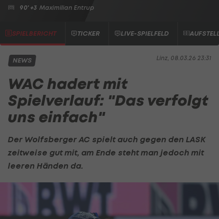
90' +3
Maximilian Entrup
SPIELBERICHT
TICKER
LIVE-SPIELFELD
AUFSTEL
Linz, 08.03.26 23:31
NEWS
WAC hadert mit
Spielverlauf: "Das verfolgt
uns einfach"
Der
Wolfsberger AC
spielt auch gegen den
LASK
zeitweise gut mit, am Ende steht man jedoch mit
leeren Händen da.