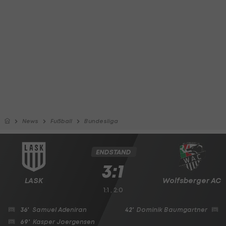
News
Fußball
Bundesliga
ENDSTAND
3:1
LASK
Wolfsberger AC
1:1 , 2:0
36'
Samuel Adeniran
42'
Dominik Baumgartner
69'
Kasper Joergensen