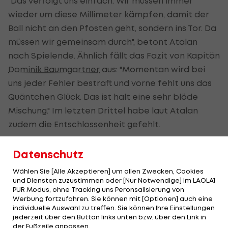
"Das verfolgt uns einfach. Wir müssen immer
wieder um diese Millimeter kämpfen, damit der
Ball nicht an den Pfosten geht, sondern ins Tor. Da
müssen wir gemeinsam durch", betont Atalan
nach Spielende. Ähnlich fällt das Fazit von Kapitän
Dominik Baumgartner
aus: "Momentan wird bei
uns jeder Fehler bestraft und vorne fehlt uns das
Quäntchen Glück. Das ist halt eine sehr blöde
Mischung." Im letzten Drittel habe laut Atalan
zudem die Entschlossenheit gefehlt.
Datenschutz
Atalan nimmt Führungsspieler in die
Pflicht
Wählen Sie [Alle Akzeptieren] um allen Zwecken, Cookies
und Diensten zuzustimmen oder [Nur Notwendige] im LAOLA1
PUR Modus, ohne Tracking uns Peronsalisierung von
Besonders von den routinierten Spieler habe er
Werbung fortzufahren. Sie können mit [Optionen] auch eine
sich in dieser Partie mehr erwartet. "Da muss man
individuelle Auswahl zu treffen. Sie können Ihre Einstellungen
jederzeit über den Button links unten bzw. über den Link in
heute auch einmal die Führungsspieler zur
der Fußzeile anpassen.