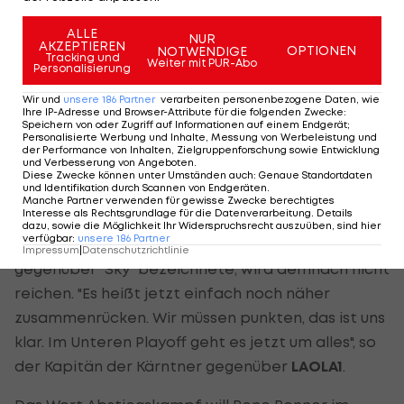
Verantwortung ziehen. Es waren Spieler auf dem
ALLE
Platz, die haben einige Bundesligaspiele hinter
NUR
AKZEPTIEREN
OPTIONEN
NOTWENDIGE
sich. Da muss man mehr Mentalität reinbringen,
Tracking und
Weiter mit PUR-Abo
Personalisierung
mehr die jungen Spieler führen, mehr
Wir und
unsere
186
Partner
verarbeiten personenbezogene Daten, wie
Selbstbewusstsein zeigen", so der 45-Jährige
Ihre IP-Adresse und Browser-Attribute für die folgenden Zwecke
:
Speichern von oder Zugriff auf Informationen auf einem Endgerät;
gegenüber "Sky".
Personalisierte Werbung und Inhalte, Messung von Werbeleistung und
der Performance von Inhalten, Zielgruppenforschung sowie Entwicklung
und Verbesserung von Angeboten
.
In der Qualifikationsgruppe müsse man jetzt
Diese Zwecke können unter Umständen auch
:
Genaue Standortdaten
und Identifikation durch Scannen von Endgeräten
.
"jedes Spiel über Mentalität und Einstellung
Manche Partner verwenden für gewisse Zwecke berechtigtes
Interesse als Rechtsgrundlage für die Datenverarbeitung. Details
kommen", so Atalan. Eine "liabe" Leistung, wie
dazu, sowie die Möglichkeit Ihr Widerspruchsrecht auszuüben, sind hier
verfügbar
:
unsere
186
Partner
Nicolas Wimmer die Darbietung gegen den
LASK
Impressum
|
Datenschutzrichtlinie
gegenüber "Sky" bezeichnete, wird demnach nicht
reichen. "Es heißt jetzt einfach noch näher
zusammenrücken. Wir müssen punkten, das ist uns
klar. Im Unteren Playoff geht es jetzt um alles", so
der Kapitän der Kärntner gegenüber
LAOLA1
.