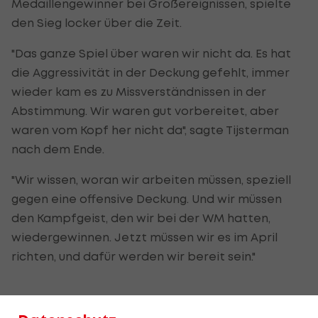
Medaillengewinner bei Großereignissen, spielte
den Sieg locker über die Zeit.
"Das ganze Spiel über waren wir nicht da. Es hat
die Aggressivität in der Deckung gefehlt, immer
wieder kam es zu Missverständnissen in der
Abstimmung. Wir waren gut vorbereitet, aber
waren vom Kopf her nicht da", sagte Tijsterman
nach dem Ende.
"Wir wissen, woran wir arbeiten müssen, speziell
gegen eine offensive Deckung. Und wir müssen
den Kampfgeist, den wir bei der WM hatten,
wiedergewinnen. Jetzt müssen wir es im April
richten, und dafür werden wir bereit sein."
EM-Ticket winkt im April