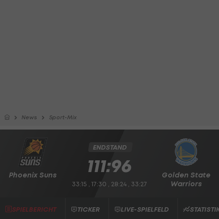
News
Sport-Mix
ENDSTAND
111:96
Phoenix Suns
Golden State
Warriors
33:15 , 17:30 , 28:24 , 33:27
SPIELBERICHT
TICKER
LIVE-SPIELFELD
STATISTI