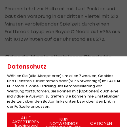
Phoenix führt zur Halbzeit mit fünf Punkten und
baut den Vorsprung in der dritten Viertel mit 5:12
Minuten verbleibender Spielzeit durch einen
Fastbreak-Layup von Royce O’Neale auf 69:53 aus.
Mit 10:12 Minuten auf der Uhr stand es 85:72.
Orlando Magic eliminieren Charlotte
Hornets
Datenschutz
Wählen Sie [Alle Akzeptieren] um allen Zwecken, Cookies
Paolo Banchero erzielt 25 Punkte und Orlando
und Diensten zuzustimmen oder [Nur Notwendige] im LAOLA1
baut in der ersten Halbzeit einen Vorsprung von
PUR Modus, ohne Tracking uns Peronsalisierung von
Werbung fortzufahren. Sie können mit [Optionen] auch eine
35 Punkten auf, um Charlotte in einem Play-in-
individuelle Auswahl zu treffen. Sie können Ihre Einstellungen
Spiel zu überrollen und sich für ein Erstrunden-
jederzeit über den Button links unten bzw. über den Link in
der Fußzeile anpassen.
Playoff-Duell gegen die Detroit Pistons zu
qualifizieren.
ALLE
NUR
AKZEPTIEREN
OPTIONEN
NOTWENDIGE
Tracking und