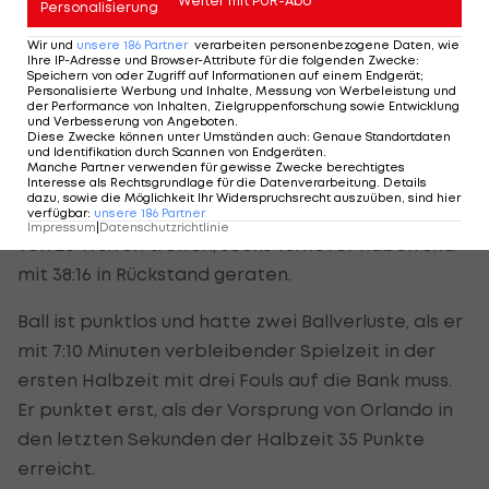
Die Magic sichern sich den achten Platz in den
Weiter mit PUR-Abo
Personalisierung
Playoffs und werden ihre Best-of-Seven-Serie am
Wir und
unsere
186
Partner
verarbeiten personenbezogene Daten, wie
Sonntag in Detroit beginnen.
Ihre IP-Adresse und Browser-Attribute für die folgenden Zwecke
:
Speichern von oder Zugriff auf Informationen auf einem Endgerät;
Personalisierte Werbung und Inhalte, Messung von Werbeleistung und
LaMelo Ball erzielt 21 seiner 23 Punkte im dritten
der Performance von Inhalten, Zielgruppenforschung sowie Entwicklung
und Verbesserung von Angeboten
.
Viertel für Charlotte.
Diese Zwecke können unter Umständen auch
:
Genaue Standortdaten
und Identifikation durch Scannen von Endgeräten
.
Manche Partner verwenden für gewisse Zwecke berechtigtes
Banchero erzielt 12 Punkte und Wendell Carter Jr.
Interesse als Rechtsgrundlage für die Datenverarbeitung. Details
dazu, sowie die Möglichkeit Ihr Widerspruchsrecht auszuüben, sind hier
steuert 10 bei, als die Hornets im ersten Viertel 5
verfügbar
:
unsere
186
Partner
Impressum
|
Datenschutzrichtlinie
von 20 Würfen treffen, sechs Turnover haben und
mit 38:16 in Rückstand geraten.
Ball ist punktlos und hatte zwei Ballverluste, als er
mit 7:10 Minuten verbleibender Spielzeit in der
ersten Halbzeit mit drei Fouls auf die Bank muss.
Er punktet erst, als der Vorsprung von Orlando in
den letzten Sekunden der Halbzeit 35 Punkte
erreicht.