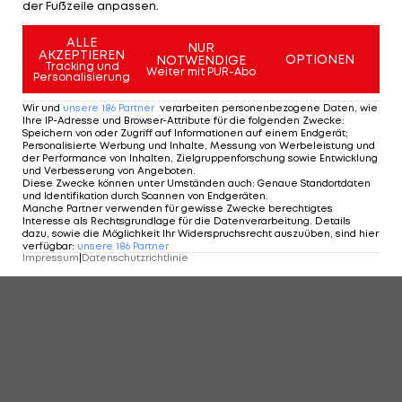
der Fußzeile anpassen.
ALLE
NUR
AKZEPTIEREN
OPTIONEN
NOTWENDIGE
Tracking und
Weiter mit PUR-Abo
Personalisierung
Wir und
unsere
186
Partner
verarbeiten personenbezogene Daten, wie
Ihre IP-Adresse und Browser-Attribute für die folgenden Zwecke
:
Speichern von oder Zugriff auf Informationen auf einem Endgerät;
Personalisierte Werbung und Inhalte, Messung von Werbeleistung und
der Performance von Inhalten, Zielgruppenforschung sowie Entwicklung
und Verbesserung von Angeboten
.
Diese Zwecke können unter Umständen auch
:
Genaue Standortdaten
und Identifikation durch Scannen von Endgeräten
.
Manche Partner verwenden für gewisse Zwecke berechtigtes
Interesse als Rechtsgrundlage für die Datenverarbeitung. Details
dazu, sowie die Möglichkeit Ihr Widerspruchsrecht auszuüben, sind hier
verfügbar
:
unsere
186
Partner
Impressum
|
Datenschutzrichtlinie