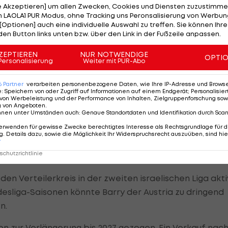
s gar nicht vorstellen."
le Akzeptieren] um allen Zwecken, Cookies und Diensten zuzustimme
 LAOLA1 PUR Modus, ohne Tracking uns Peronsalisierung von Werbung
ephan Helm, der seinem Schützling neben fußballerisc
[Optionen] auch eine individuelle Auswahl zu treffen. Sie können Ihre
den Button links unten bzw. über den Link in der Fußzeile anpassen.
" bescheinigt. "Das ist ein total positives Beispiel, w
nd inzwischen integriert er andere Mitspieler", sagt
ZEPTIEREN
NUR NOTWENDIGE
OPTI
Personalisierung
Weiter mit PUR-Abo
6
Partner
verarbeiten personenbezogene Daten, wie Ihre IP-Adresse und Browser-
r, den man irgendwo auf der Welt findet und dann so ein
e
:
Speichern von oder Zugriff auf Informationen auf einem Endgerät; Personalisi
. Er ist eine Bereicherung für uns alle und auch für de
von Werbeleistung und der Performance von Inhalten, Zielgruppenforschung sow
g von Angeboten
.
"
nnen unter Umständen auch
:
Genaue Standortdaten und Identifikation durch Sca
erwenden für gewisse Zwecke berechtigtes Interesse als Rechtsgrundlage für d
. Details dazu, sowie die Möglichkeit Ihr Widerspruchsrecht auszuüben, sind hie
r
arry
chutzrichtlinie
n Verteilerkreis in der zweiten israelischen Liga akti
desliga-Saisonen könnte Barry der Austria zu dringend
n.
on zur Verlängerung bis 2027 gezogen. Ein Verkauf nac