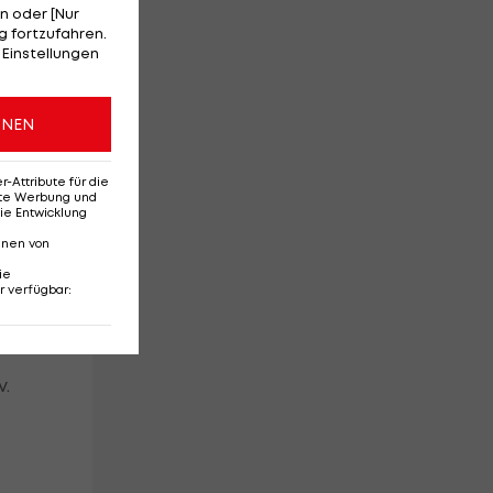
n oder [Nur
 fortzufahren.
hem
 Einstellungen
ie
ONEN
Attribute für die
erte Werbung und
n
ie Entwicklung
nnen von
ie
r verfügbar
:
v.
h