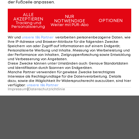
der Fußzeile anpassen.
ALLE
NUR
AKZEPTIEREN
OPTIONEN
NOTWENDIGE
Tracking und
Weiter mit PUR-Abo
Personalisierung
Wir und
unsere
186
Partner
verarbeiten personenbezogene Daten, wie
Ihre IP-Adresse und Browser-Attribute für die folgenden Zwecke
:
Speichern von oder Zugriff auf Informationen auf einem Endgerät;
Personalisierte Werbung und Inhalte, Messung von Werbeleistung und
der Performance von Inhalten, Zielgruppenforschung sowie Entwicklung
und Verbesserung von Angeboten
.
Diese Zwecke können unter Umständen auch
:
Genaue Standortdaten
und Identifikation durch Scannen von Endgeräten
.
Manche Partner verwenden für gewisse Zwecke berechtigtes
Interesse als Rechtsgrundlage für die Datenverarbeitung. Details
dazu, sowie die Möglichkeit Ihr Widerspruchsrecht auszuüben, sind hier
verfügbar
:
unsere
186
Partner
Impressum
|
Datenschutzrichtlinie