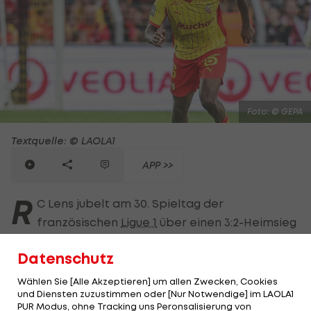
Foto: © GEPA
Textquelle: © LAOLA1
APP >>
R
C Lens jubelt am 30. Spieltag der
französischen
Ligue 1
über einen 3:2-Heimsieg
gegen den FC Toulouse.
Samson Baidoo
gibt nach
Datenschutz
zweimonatiger Verletzungspause sein Comeback.
Wählen Sie [Alle Akzeptieren] um allen Zwecken, Cookies
Der ÖFB-Verteidiger sitzt zunächst noch auf der
und Diensten zuzustimmen oder [Nur Notwendige] im LAOLA1
PUR Modus, ohne Tracking uns Peronsalisierung von
Bank und verfolgt von dort den Blitzstart der