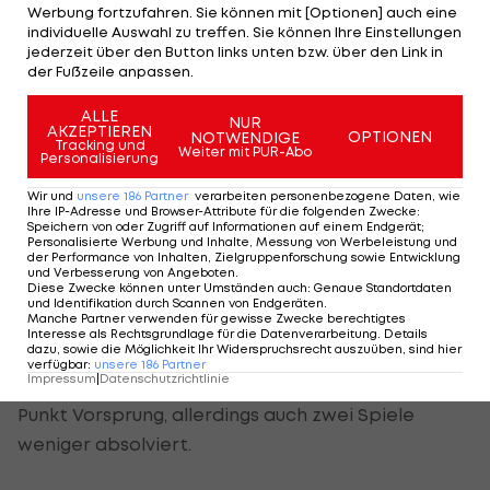
Werbung fortzufahren. Sie können mit [Optionen] auch eine
Gäste. Casseres (6.) und Koumbassa (13.) stellen
individuelle Auswahl zu treffen. Sie können Ihre Einstellungen
jederzeit über den Button links unten bzw. über den Link in
früh auf 2:0. Dann schwächt sich Toulouse jedoch
der Fußzeile anpassen.
selbst. Gboho fliegt mit Rot vom Platz (17.).
ALLE
NUR
In der zweiten Hälfte startet Lens das Comeback.
AKZEPTIEREN
OPTIONEN
NOTWENDIGE
Tracking und
Weiter mit PUR-Abo
Abdulhamid (61.) und Kapitän Thomasson (67.)
Personalisierung
gleichen binnen sechs Minuten aus. In der 85.
Wir und
unsere
186
Partner
verarbeiten personenbezogene Daten, wie
Ihre IP-Adresse und Browser-Attribute für die folgenden Zwecke
:
Minute kommt Baidoo zu seinem Comeback und
Speichern von oder Zugriff auf Informationen auf einem Endgerät;
Personalisierte Werbung und Inhalte, Messung von Werbeleistung und
darf wenige Minuten später über den Siegtreffer
der Performance von Inhalten, Zielgruppenforschung sowie Entwicklung
und Verbesserung von Angeboten
.
jubeln. Abwehrkollege Ganiou trifft in der
Diese Zwecke können unter Umständen auch
:
Genaue Standortdaten
und Identifikation durch Scannen von Endgeräten
.
Nachspielzeit zum 3:2-Sieg (90.+1).
Manche Partner verwenden für gewisse Zwecke berechtigtes
Interesse als Rechtsgrundlage für die Datenverarbeitung. Details
dazu, sowie die Möglichkeit Ihr Widerspruchsrecht auszuüben, sind hier
Damit bleibt Lens Tabellenführer
Paris Saint-
verfügbar
:
unsere
186
Partner
Impressum
|
Datenschutzrichtlinie
Germain
auf den Fersen. PSG hat aktuell einen
Punkt Vorsprung, allerdings auch zwei Spiele
weniger absolviert.