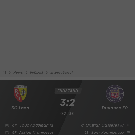
News
Fußball
International
ENDSTAND
3:2
RC Lens
Toulouse FC
0:2 , 3:0
61'
Saud Abdulhamid
6'
Cristian Casseres Jr
67'
Adrien Thomasson
13'
Seny Koumbassa