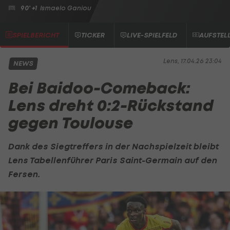
90' +1
Ismaelo Ganiou
SPIELBERICHT
TICKER
LIVE-SPIELFELD
AUFSTEL
Lens, 17.04.26 23:04
NEWS
Bei Baidoo-Comeback:
Lens dreht 0:2-Rückstand
gegen Toulouse
Dank des Siegtreffers in der Nachspielzeit bleibt
Lens Tabellenführer
Paris Saint-Germain
auf den
Fersen.