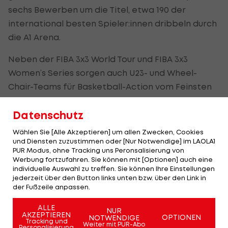
sechs Bewerben um die Titel, etwa 190 der
international besten Spieler:innen dribbeln durch
die A1 Arena.
Neben der FIBA 3x3 World Tour und FIBA 3x3
Women’s Series sorgen auch U23- und Wheel-
Chair-Teams für Basketball-Action vom Feinsten
in der Bundeshauptstadt.
Datenschutz
Auch fünf rot-weiß-rote Teams greifen nach den
Wählen Sie [Alle Akzeptieren] um allen Zwecken, Cookies
Medaillen.
und Diensten zuzustimmen oder [Nur Notwendige] im LAOLA1
PUR Modus, ohne Tracking uns Peronsalisierung von
Werbung fortzufahren. Sie können mit [Optionen] auch eine
Bei LAOLA1 bist du LIVE dabei (englischer
individuelle Auswahl zu treffen. Sie können Ihre Einstellungen
jederzeit über den Button links unten bzw. über den Link in
Kommentar):
der Fußzeile anpassen.
ALLE
NUR
AKZEPTIEREN
OPTIONEN
NOTWENDIGE
Tracking und
Weiter mit PUR-Abo
Personalisierung