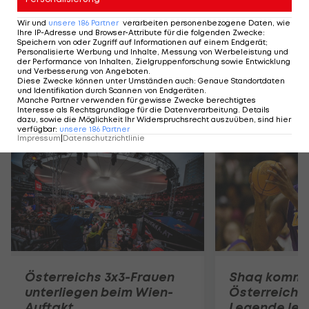
"Perfektes" Wien-Turnier
wird zur größten 3x3-
Wir und
unsere
186
Partner
verarbeiten personenbezogene Daten, wie
Ihre IP-Adresse und Browser-Attribute für die folgenden Zwecke
Bühne der Welt
:
Speichern von oder Zugriff auf Informationen auf einem Endgerät;
Personalisierte Werbung und Inhalte, Messung von Werbeleistung und
der Performance von Inhalten, Zielgruppenforschung sowie Entwicklung
Basketball
und Verbesserung von Angeboten
.
Diese Zwecke können unter Umständen auch
:
Genaue Standortdaten
und Identifikation durch Scannen von Endgeräten
.
Manche Partner verwenden für gewisse Zwecke berechtigtes
Interesse als Rechtsgrundlage für die Datenverarbeitung. Details
Mehr zum Thema
dazu, sowie die Möglichkeit Ihr Widerspruchsrecht auszuüben, sind hier
verfügbar
:
unsere
186
Partner
Impressum
|
Datenschutzrichtlinie
Österreichs 3x3-Frauen
Shaq kommt
unterliegen beim Wien-
Österreich 
Auftakt
Legende legt