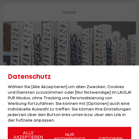
Datenschutz
Wählen Sie [Alle Akzeptieren] um allen Zwecken, Cookies
und Diensten zuzustimmen oder [Nur Notwendige] im LAOLA1
PUR Modus, ohne Tracking uns Peronsalisierung von
Werbung fortzufahren. Sie können mit [Optionen] auch eine
3x3 am Heumarkt: Österreich holt eine
individuelle Auswahl zu treffen. Sie können Ihre Einstellungen
Medaille!
jederzeit über den Button links unten bzw. über den Link in
der Fußzeile anpassen.
Basketball
ALLE
NUR
AKZEPTIEREN
OPTIONEN
NOTWENDIGE