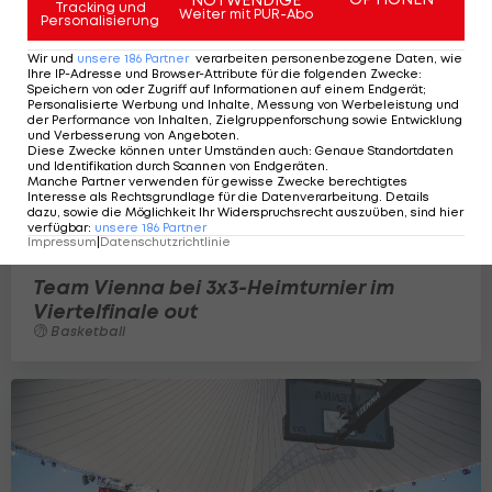
Tracking und
Weiter mit PUR-Abo
Personalisierung
Wir und
unsere
186
Partner
verarbeiten personenbezogene Daten, wie
Ihre IP-Adresse und Browser-Attribute für die folgenden Zwecke
:
Speichern von oder Zugriff auf Informationen auf einem Endgerät;
Personalisierte Werbung und Inhalte, Messung von Werbeleistung und
der Performance von Inhalten, Zielgruppenforschung sowie Entwicklung
und Verbesserung von Angeboten
.
Diese Zwecke können unter Umständen auch
:
Genaue Standortdaten
und Identifikation durch Scannen von Endgeräten
.
Manche Partner verwenden für gewisse Zwecke berechtigtes
Interesse als Rechtsgrundlage für die Datenverarbeitung. Details
dazu, sowie die Möglichkeit Ihr Widerspruchsrecht auszuüben, sind hier
verfügbar
:
unsere
186
Partner
Impressum
|
Datenschutzrichtlinie
Team Vienna bei 3x3-Heimturnier im
Viertelfinale out
Basketball