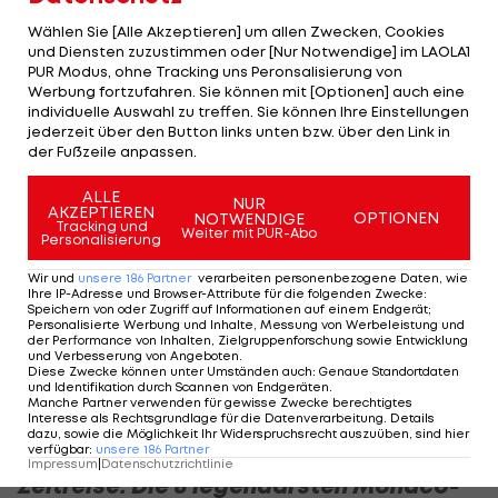
Ocon an Gasly vorbeigehen will.
Wählen Sie [Alle Akzeptieren] um allen Zwecken, Cookies
Der Restart läuft dann problemlos ab, daraufhin
und Diensten zuzustimmen oder [Nur Notwendige] im LAOLA1
PUR Modus, ohne Tracking uns Peronsalisierung von
wird es ein eher "langweiliges Rennen". Interessant
Werbung fortzufahren. Sie können mit [Optionen] auch eine
wird es hinsichtlich der Strategie, denn die Top
individuelle Auswahl zu treffen. Sie können Ihre Einstellungen
jederzeit über den Button links unten bzw. über den Link in
vier stecken bereits in der Phase der Roten
der Fußzeile anpassen.
Flagge auf harte Reifen um.
ALLE
NUR
AKZEPTIEREN
In weiterer Folge hält Sainz Norris auch
OPTIONEN
NOTWENDIGE
Tracking und
Weiter mit PUR-Abo
Personalisierung
erfolgreich zurück, um dem Briten jegliche
strategische Vorteile zu nehmen. So darf sich
Wir und
unsere
186
Partner
verarbeiten personenbezogene Daten, wie
Ihre IP-Adresse und Browser-Attribute für die folgenden Zwecke
:
Leclerc tatsächlich über seinen ersten Heimsieg
Speichern von oder Zugriff auf Informationen auf einem Endgerät;
Personalisierte Werbung und Inhalte, Messung von Werbeleistung und
freuen, und somit auch über das Ende eines
der Performance von Inhalten, Zielgruppenforschung sowie Entwicklung
und Verbesserung von Angeboten
.
langen Fluches.
Diese Zwecke können unter Umständen auch
:
Genaue Standortdaten
und Identifikation durch Scannen von Endgeräten
.
Manche Partner verwenden für gewisse Zwecke berechtigtes
Das Ergebnis des Monaco-GPs:
Interesse als Rechtsgrundlage für die Datenverarbeitung. Details
dazu, sowie die Möglichkeit Ihr Widerspruchsrecht auszuüben, sind hier
verfügbar
:
unsere
186
Partner
Impressum
|
Datenschutzrichtlinie
Zeitreise: Die 8 legendärsten Monaco-