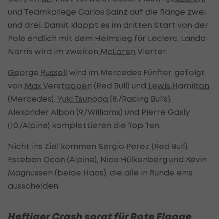
und Teamkollege Carlos Sainz auf die Ränge zwei
und drei. Damit klappt es im dritten Start von der
Pole endlich mit dem Heimsieg für Leclerc. Lando
Norris wird im zweiten
McLaren
Vierter.
George Russell
wird im Mercedes Fünfter, gefolgt
von
Max Verstappen
(Red Bull) und
Lewis Hamilton
(Mercedes).
Yuki Tsunoda
(8./Racing Bulls),
Alexander Albon (9./Williams) und Pierre Gasly
(10./Alpine) komplettieren die Top Ten.
Nicht ins Ziel kommen Sergio Perez (Red Bull),
Esteban Ocon (Alpine), Nico Hülkenberg und Kevin
Magnussen (beide Haas), die alle in Runde eins
ausscheiden.
Heftiger Crash sorgt für Rote Flagge