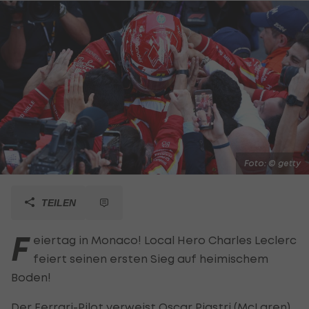
Foto: © getty
TEILEN
F
eiertag in Monaco! Local Hero Charles Leclerc
feiert seinen ersten Sieg auf heimischem
Boden!
Der
Ferrari
-Pilot verweist Oscar Piastri (
McLaren
)