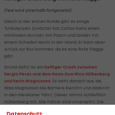
(Text wird unterhalb fortgesetzt)
Gleich in der ersten Runde gibt es einige
Turbulenzen. Zunächst hat Carlos Sainz einen
minimalen Kontakt mit Piastri und landet mit
einem Schaden leicht in der Wand. Er kann aber
zurück zur Box kommen, da es eine Rote Flagge
gibt.
Grund dafür ist ein
heftiger Crash zwischen
Sergio Perez und dem Haas-Duo Nico Hülkenberg
und Kevin Magnussen
. Es sieht danach aus, als
dass Magnussen die Barriere berührt und dadurch
in den Mexikaner fährt. Dieser nimmt schließlich
Hülkenberg mit. Alle Fahrer sind unversehrt. Die
beiden Alpines geraten ebenfalls aneinander, als
Datenschutz