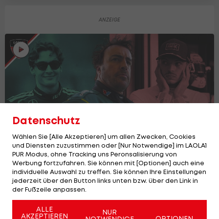
Datenschutz
Wählen Sie [Alle Akzeptieren] um allen Zwecken, Cookies
und Diensten zuzustimmen oder [Nur Notwendige] im LAOLA1
PUR Modus, ohne Tracking uns Peronsalisierung von
Werbung fortzufahren. Sie können mit [Optionen] auch eine
Neue F1-Ära: Geht die Identität
individuelle Auswahl zu treffen. Sie können Ihre Einstellungen
verloren?
jederzeit über den Button links unten bzw. über den Link in
der Fußzeile anpassen.
LAOLA1
ALLE
NUR
AKZEPTIEREN
OPTIONEN
NOTWENDIGE