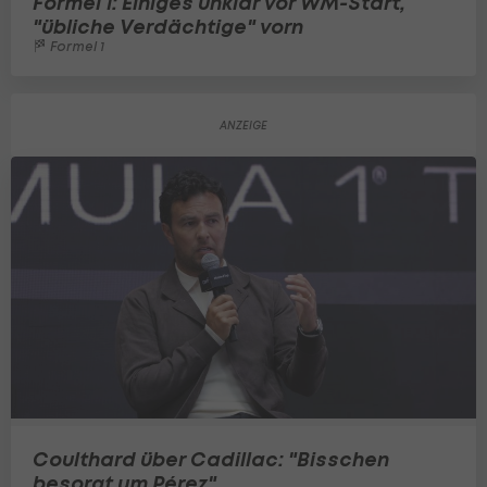
Formel 1: Einiges unklar vor WM-Start,
"übliche Verdächtige" vorn
Formel 1
Coulthard über Cadillac: "Bisschen
besorgt um Pérez"