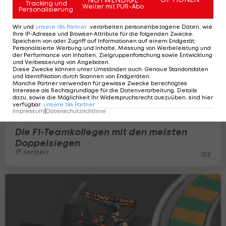
Tracking und
Weiter mit PUR-Abo
Personalisierung
Wir und
unsere
186
Partner
verarbeiten personenbezogene Daten, wie
Ihre IP-Adresse und Browser-Attribute für die folgenden Zwecke
:
Speichern von oder Zugriff auf Informationen auf einem Endgerät;
Personalisierte Werbung und Inhalte, Messung von Werbeleistung und
der Performance von Inhalten, Zielgruppenforschung sowie Entwicklung
und Verbesserung von Angeboten
.
Diese Zwecke können unter Umständen auch
:
Genaue Standortdaten
und Identifikation durch Scannen von Endgeräten
.
Manche Partner verwenden für gewisse Zwecke berechtigtes
Interesse als Rechtsgrundlage für die Datenverarbeitung. Details
dazu, sowie die Möglichkeit Ihr Widerspruchsrecht auszuüben, sind hier
verfügbar
:
unsere
186
Partner
Impressum
|
Datenschutzrichtlinie
Die F1-Teamkollegen mit den meisten
Doppelsiegen
Formel 1
2