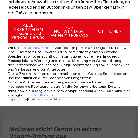
individuelle Auswahl zu treffen. Sie können Ihre Einstellungen
Keine Mercedes-Pole! Norris
jederzeit über den Button links unten bzw. über den Link in
durchbricht die Dominanz in Ungarn
der Fußzeile anpassen.
Formel 1
ALLE
NUR
AKZEPTIEREN
OPTIONEN
NOTWENDIGE
Tracking und
Weiter mit PUR-Abo
Personalisierung
Wir und
unsere
186
Partner
verarbeiten personenbezogene Daten, wie
Ihre IP-Adresse und Browser-Attribute für die folgenden Zwecke
:
Speichern von oder Zugriff auf Informationen auf einem Endgerät;
Personalisierte Werbung und Inhalte, Messung von Werbeleistung und
der Performance von Inhalten, Zielgruppenforschung sowie Entwicklung
und Verbesserung von Angeboten
.
Diese Zwecke können unter Umständen auch
:
Genaue Standortdaten
und Identifikation durch Scannen von Endgeräten
.
Manche Partner verwenden für gewisse Zwecke berechtigtes
Interesse als Rechtsgrundlage für die Datenverarbeitung. Details
dazu, sowie die Möglichkeit Ihr Widerspruchsrecht auszuüben, sind hier
verfügbar
:
unsere
186
Partner
Impressum
|
Datenschutzrichtlinie
McLaren sticht Ferrari im letzten
Ungarn-Training aus