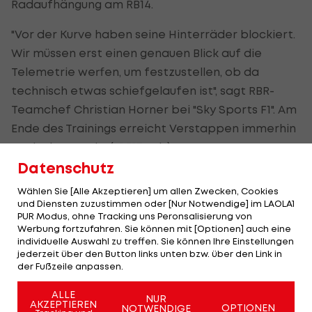
Radaufhängung am RB14.
"Vor der Kurve haben seine Hinterräder blockiert.
Wir müssen erst einen genauen Blick auf die
Telemetrie werfen, um festzustellen, ob da
technisch etwas schiefgelaufen ist", sagt RBR-
Teamchef Christian Horner bei "Sky Sports F1". Am
Ende des Trainings erreicht Verstappen immerhin
noch Platz sechs (+1,317 sek.).
Datenschutz
Wählen Sie [Alle Akzeptieren] um allen Zwecken, Cookies
und Diensten zuzustimmen oder [Nur Notwendige] im LAOLA1
PUR Modus, ohne Tracking uns Peronsalisierung von
Werbung fortzufahren. Sie können mit [Optionen] auch eine
individuelle Auswahl zu treffen. Sie können Ihre Einstellungen
jederzeit über den Button links unten bzw. über den Link in
der Fußzeile anpassen.
ALLE
NUR
AKZEPTIEREN
OPTIONEN
NOTWENDIGE