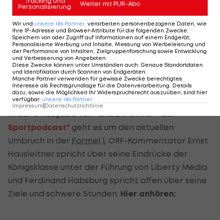
Tracking und
Weiter mit PUR-Abo
Personalisierung
Wir und
unsere
186
Partner
verarbeiten personenbezogene Daten, wie
Ihre IP-Adresse und Browser-Attribute für die folgenden Zwecke
:
Speichern von oder Zugriff auf Informationen auf einem Endgerät;
Personalisierte Werbung und Inhalte, Messung von Werbeleistung und
der Performance von Inhalten, Zielgruppenforschung sowie Entwicklung
und Verbesserung von Angeboten
.
Diese Zwecke können unter Umständen auch
:
Genaue Standortdaten
und Identifikation durch Scannen von Endgeräten
.
Manche Partner verwenden für gewisse Zwecke berechtigtes
Interesse als Rechtsgrundlage für die Datenverarbeitung. Details
dazu, sowie die Möglichkeit Ihr Widerspruchsrecht auszuüben, sind hier
verfügbar
:
unsere
186
Partner
Impressum
|
Datenschutzrichtlinie
In der 6. Ausgabe von
"LAOLA1 On Air - der
Sportpodcast"
geht es um den aktuellen
Umbruch in der
Formel 1
. ORF-Kommentator Ernst
Hausleitner spricht über seine Eindrücke der
Königsklasse unter der Führung von Liberty Media
und Ferdinand Habsburg spricht offen über seine
Ziele und schwere Stunden.
Hier anhören: