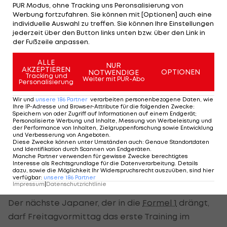
Insgesamt holten Japaner vom ersten F1-Piloten
PUR Modus, ohne Tracking uns Peronsalisierung von
Werbung fortzufahren. Sie können mit [Optionen] auch eine
Hiroshi Fushida (1976) bis
Yuki Tsunoda
(seit 2021)
individuelle Auswahl zu treffen. Sie können Ihre Einstellungen
nur 192 WM-Zähler.
jederzeit über den Button links unten bzw. über den Link in
der Fußzeile anpassen.
Iwasa will seine Chance nützen
ALLE
NUR
AKZEPTIEREN
OPTIONEN
NOTWENDIGE
Tracking und
Weiter mit PUR-Abo
Personalisierung
Der 23-jährige Red-Bull- und
Honda
-Zögling
Tsunoda, der zuletzt in Melbourne die ersten
Wir und
unsere
186
Partner
verarbeiten personenbezogene Daten, wie
Ihre IP-Adresse und Browser-Attribute für die folgenden Zwecke
:
Saisonpunkte für die Racing Bulls einfuhr, ist der
Speichern von oder Zugriff auf Informationen auf einem Endgerät;
Personalisierte Werbung und Inhalte, Messung von Werbeleistung und
Lokalmatador am Wochenende mit großen
der Performance von Inhalten, Zielgruppenforschung sowie Entwicklung
und Verbesserung von Angeboten
.
Ambitionen. Beeindrucken muss er über die Saison
Diese Zwecke können unter Umständen auch
:
Genaue Standortdaten
und Identifikation durch Scannen von Endgeräten
.
nicht nur seine Landsleute, sondern auch die Bosse
Manche Partner verwenden für gewisse Zwecke berechtigtes
Interesse als Rechtsgrundlage für die Datenverarbeitung. Details
bei Red Bull, will er ein Anwärter auf eine
dazu, sowie die Möglichkeit Ihr Widerspruchsrecht auszuüben, sind hier
verfügbar
:
unsere
186
Partner
Beförderung für 2025 werden.
Impressum
|
Datenschutzrichtlinie
Der nächste Japaner, der in die
Formel 1
drängt,
darf Freitagvormittag das erste Training im