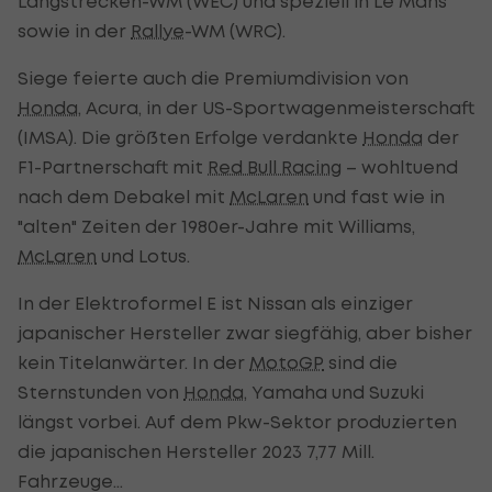
Langstrecken-WM (WEC) und speziell in Le Mans
sowie in der
Rallye
-WM (WRC).
Siege feierte auch die Premiumdivision von
Honda
, Acura, in der US-Sportwagenmeisterschaft
(IMSA). Die größten Erfolge verdankte
Honda
der
F1-Partnerschaft mit
Red Bull Racing
– wohltuend
nach dem Debakel mit
McLaren
und fast wie in
"alten" Zeiten der 1980er-Jahre mit Williams,
McLaren
und Lotus.
In der Elektroformel E ist Nissan als einziger
japanischer Hersteller zwar siegfähig, aber bisher
kein Titelanwärter. In der
MotoGP
sind die
Sternstunden von
Honda
, Yamaha und Suzuki
längst vorbei. Auf dem Pkw-Sektor produzierten
die japanischen Hersteller 2023 7,77 Mill.
Fahrzeuge…