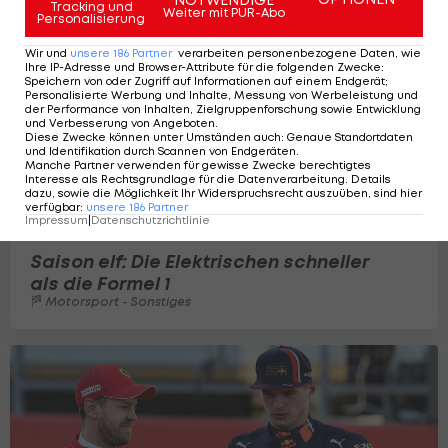
Tracking und
Weiter mit PUR-Abo
Personalisierung
Wir und
unsere
186
Partner
verarbeiten personenbezogene Daten, wie
Ihre IP-Adresse und Browser-Attribute für die folgenden Zwecke
:
Speichern von oder Zugriff auf Informationen auf einem Endgerät;
Personalisierte Werbung und Inhalte, Messung von Werbeleistung und
der Performance von Inhalten, Zielgruppenforschung sowie Entwicklung
und Verbesserung von Angeboten
.
Diese Zwecke können unter Umständen auch
:
Genaue Standortdaten
und Identifikation durch Scannen von Endgeräten
.
Manche Partner verwenden für gewisse Zwecke berechtigtes
Interesse als Rechtsgrundlage für die Datenverarbeitung. Details
dazu, sowie die Möglichkeit Ihr Widerspruchsrecht auszuüben, sind hier
verfügbar
:
unsere
186
Partner
Impressum
|
Datenschutzrichtlinie
Saison elf: Die Elektrischen schneller
als die Formel 1
Motorsport - Sonstiges