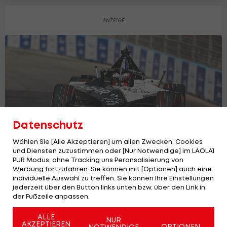
Datenschutz
Wählen Sie [Alle Akzeptieren] um allen Zwecken, Cookies
und Diensten zuzustimmen oder [Nur Notwendige] im LAOLA1
PUR Modus, ohne Tracking uns Peronsalisierung von
Werbung fortzufahren. Sie können mit [Optionen] auch eine
Künstler Evans: Vom letzten Platz zum
individuelle Auswahl zu treffen. Sie können Ihre Einstellungen
Sieg
jederzeit über den Button links unten bzw. über den Link in
der Fußzeile anpassen.
Motorsport
ALLE
NUR
AKZEPTIEREN
OPTIONEN
NOTWENDIGE