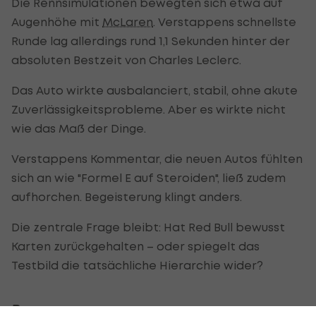
Die Rennsimulationen bewegten sich etwa auf
Augenhöhe mit
McLaren
. Verstappens schnellste
Runde lag allerdings rund 1,1 Sekunden hinter der
absoluten Bestzeit von Charles Leclerc.
Das Auto wirkte ausbalanciert, stabil, ohne akute
Zuverlässigkeitsprobleme. Aber es wirkte nicht
wie das Maß der Dinge.
Verstappens Kommentar, die neuen Autos fühlten
sich an wie "Formel E auf Steroiden", ließ zudem
aufhorchen. Begeisterung klingt anders.
Die zentrale Frage bleibt: Hat Red Bull bewusst
Karten zurückgehalten – oder spiegelt das
Testbild die tatsächliche Hierarchie wider?
Prognose