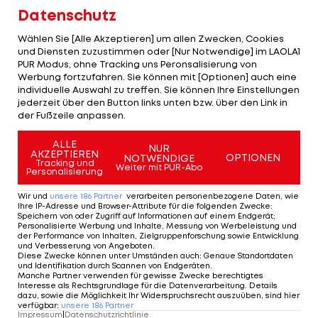
Datenschutz
Red Bull startet 2026 voraussichtlich nicht als
Wählen Sie [Alle Akzeptieren] um allen Zwecken, Cookies
Favorit. Vieles deutet derzeit auf die Rolle der
und Diensten zuzustimmen oder [Nur Notwendige] im LAOLA1
vierten Kraft hinter
McLaren
,
Ferrari
und
PUR Modus, ohne Tracking uns Peronsalisierung von
Werbung fortzufahren. Sie können mit [Optionen] auch eine
Mercedes hin.
individuelle Auswahl zu treffen. Sie können Ihre Einstellungen
jederzeit über den Button links unten bzw. über den Link in
Sollte der neue Antrieb schneller zünden als
der Fußzeile anpassen.
erwartet, kann sich das Kräfteverhältnis rasch
ALLE
NUR
verschieben. Doch Stand jetzt wäre alles andere
AKZEPTIEREN
OPTIONEN
NOTWENDIGE
Tracking und
Weiter mit PUR-Abo
als Rang vier in der Konstrukteurs-WM eine
Personalisierung
Überraschung.
Wir und
unsere
186
Partner
verarbeiten personenbezogene Daten, wie
Ihre IP-Adresse und Browser-Attribute für die folgenden Zwecke
:
Speichern von oder Zugriff auf Informationen auf einem Endgerät;
Mit Verstappen verfügt der österreichisch-
Personalisierte Werbung und Inhalte, Messung von Werbeleistung und
der Performance von Inhalten, Zielgruppenforschung sowie Entwicklung
britische Rennstall aber weiterhin über den wohl
und Verbesserung von Angeboten
.
Diese Zwecke können unter Umständen auch
:
Genaue Standortdaten
besten Fahrer im Paddock. Allein deshalb wird
und Identifikation durch Scannen von Endgeräten
.
Manche Partner verwenden für gewisse Zwecke berechtigtes
Red Bull um Rennsiege kämpfen. Ob es jedoch für
Interesse als Rechtsgrundlage für die Datenverarbeitung. Details
dazu, sowie die Möglichkeit Ihr Widerspruchsrecht auszuüben, sind hier
den Titel reicht, bleibt abzuwarten.
verfügbar
:
unsere
186
Partner
Impressum
|
Datenschutzrichtlinie