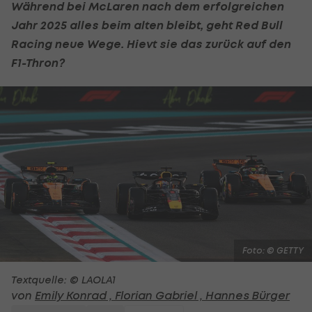
Während bei
McLaren
nach dem erfolgreichen
Jahr 2025 alles beim alten bleibt, geht
Red Bull
Racing
neue Wege. Hievt sie das zurück auf den
F1-Thron?
Foto: © GETTY
Textquelle: © LAOLA1
von
Emily Konrad ,
Florian Gabriel ,
Hannes Bürger