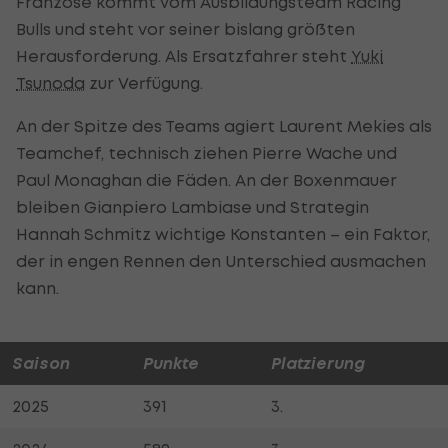
Franzose kommt vom Ausbildungsteam Racing
Bulls und steht vor seiner bislang größten
Herausforderung. Als Ersatzfahrer steht
Yuki
Tsunoda
zur Verfügung.
An der Spitze des Teams agiert Laurent Mekies als
Teamchef, technisch ziehen Pierre Wache und
Paul Monaghan die Fäden. An der Boxenmauer
bleiben Gianpiero Lambiase und Strategin
Hannah Schmitz wichtige Konstanten – ein Faktor,
der in engen Rennen den Unterschied ausmachen
kann.
Saison
Punkte
Platzierung
2025
391
3.