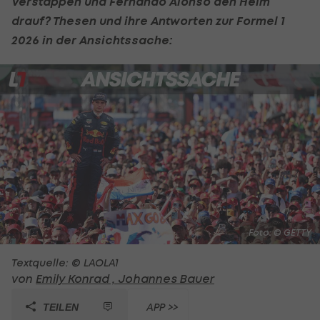
Verstappen
und Fernando Alonso den Helm
drauf? Thesen und ihre Antworten zur
Formel 1
2026 in der Ansichtssache:
Foto: © GETTY
Textquelle: © LAOLA1
von
Emily Konrad ,
Johannes Bauer
APP >>
TEILEN