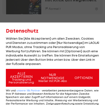
Formel 1
Mit potenziellem Motorenvorteil wird
Datenschutz
Mercedes die WM bereits vor der
Reglementkorrektur unter Dach und
Wählen Sie [Alle Akzeptieren] um allen Zwecken, Cookies
und Diensten zuzustimmen oder [Nur Notwendige] im LAOLA1
Fach gebracht haben.
PUR Modus, ohne Tracking uns Peronsalisierung von
Werbung fortzufahren. Sie können mit [Optionen] auch eine
Johannes Bauer:
Zu Beginn des Reglements
individuelle Auswahl zu treffen. Sie können Ihre Einstellungen
jederzeit über den Button links unten bzw. über den Link in
müssen die Teams so viele Faktoren austarieren,
der Fußzeile anpassen.
dass der Motor nur ein Teil von vielen ist. Vielleicht
ALLE
hat Mercedes woanders danebengegriffen?
NUR
AKZEPTIEREN
OPTIONEN
NOTWENDIGE
Tracking und
Vielleicht verpufft der PS-Vorteil im Angesicht von
Weiter mit PUR-Abo
Personalisierung
Ferraris kuriosem Heckflügel-Trick? Also nein.
Wir und
unsere
186
Partner
verarbeiten personenbezogene Daten, wie
Ihre IP-Adresse und Browser-Attribute für die folgenden Zwecke
:
Die Vorlage möchte ich aber zu einem kurzen
Speichern von oder Zugriff auf Informationen auf einem Endgerät;
Personalisierte Werbung und Inhalte, Messung von Werbeleistung und
"Rant" versenken: Ich halte Reglement-
der Performance von Inhalten, Zielgruppenforschung sowie Entwicklung