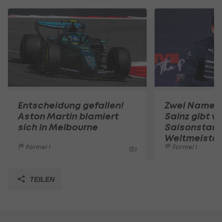
Entscheidung gefallen!
Zwei Namen!
Aston Martin blamiert
Sainz gibt vo
sich in Melbourne
Saisonstart
Weltmeister
Formel 1
Formel 1
1
TEILEN