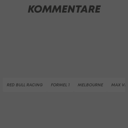
KOMMENTARE
RED BULL RACING
FORMEL 1
MELBOURNE
MAX VE