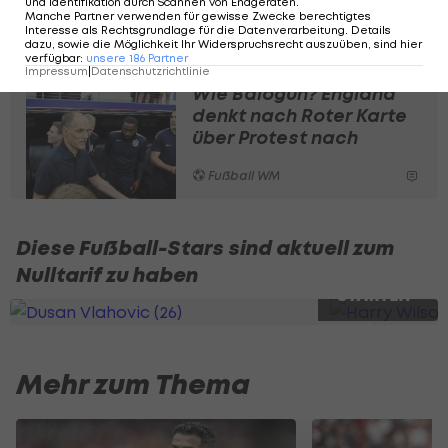
im sechsten Anlauf
und Identifikation durch Scannen von Endgeräten
.
Manche Partner verwenden für gewisse Zwecke berechtigtes
Interesse als Rechtsgrundlage für die Datenverarbeitung. Details
Fußball WM
dazu, sowie die Möglichkeit Ihr Widerspruchsrecht auszuüben, sind hier
verfügbar
:
unsere
186
Partner
Impressum
|
Datenschutzrichtlinie
Wie Balogun? England
denkt nach Roter Karte
über Protest nach
Fußball WM
Diese Fußball-Stars sind aktuell zum
Nulltarif zu haben
SLIDESHOW
STARTEN
Mehr zum Thema