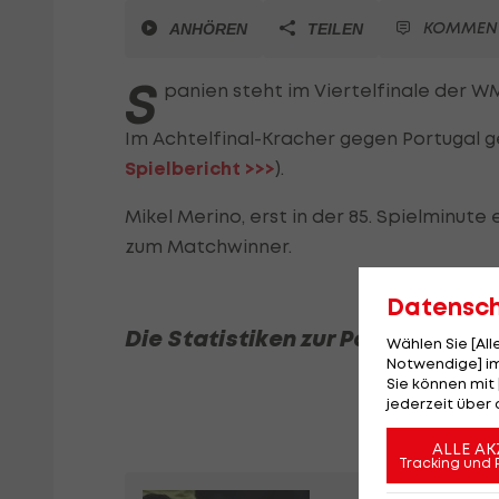
KOMMEN
ANHÖREN
TEILEN
S
panien steht im Viertelfinale der W
Im Achtelfinal-Kracher gegen Portugal ge
Spielbericht >>>
).
Mikel Merino, erst in der 85. Spielminute
zum Matchwinner.
Datensc
Die Statistiken zur Partie:
Wählen Sie [Al
Notwendige] im
Sie können mit 
jederzeit über 
ALLE AK
Tracking und 