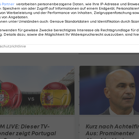
6.
Stammtisch
6
Partner
verarbeiten personenbezogene Daten, wie Ihre IP-Adresse und Browser-
e
:
Speichern von oder Zugriff auf Informationen auf einem Endgerät; Personalisi
von Werbeleistung und der Performance von Inhalten, Zielgruppenforschung sow
iegt
Die Argentinien-Viertelstun
g von Angeboten
.
nnen unter Umständen auch
:
Genaue Standortdaten und Identifikation durch Sca
Ansakonferenz
erwenden für gewisse Zwecke berechtigtes Interesse als Rechtsgrundlage für d
. Details dazu, sowie die Möglichkeit Ihr Widerspruchsrecht auszuüben, sind hie
Ist Spanien jetzt unschlagba
r
chutzrichtlinie
Ansakonferenz
ÖFB 2030: Wer steht in der
WM-Startelf?
Ansakonferenz
Unser WM-Finale steht fest!
Ansakonferenz
Am Stammtisch bei Andy
Ogris: Peter Strubl
 LIVE: Dieser TV-
Kurz nach Achtelfi
Stammtisch
nder zeigt Portugal
Aus: Prominenter