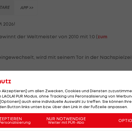
TARE
APP >>
M 2026!
winnt der Weltmeister von 2010 mit 1:0 (
zum
 eingewechselt, wird mit seinem Tor in der Nachspielzei
hutz
le Akzeptieren] um allen Zwecken, Cookies und Diensten zuzustimme
 LAOLA1 PUR Modus, ohne Tracking uns Peronsalisierung von Werbung
[Optionen] auch eine individuelle Auswahl zu treffen. Sie können Ihre
den Button links unten bzw. über den Link in der Fußzeile anpassen.
ZEPTIEREN
NUR NOTWENDIGE
Am Stammtisch bei Andy
OPTI
Personalisierung
Weiter mit PUR-Abo
Ogris: Adi Niederkorn