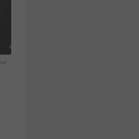
S
TABELLE
3:22