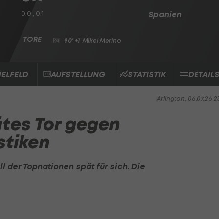
0:0 , 0:1
Spanien
90' +1
Mikel Merino
IELFELD
AUFSTELLUNG
STATISTIK
DETAIL
Arlington, 06.07.26 2
ätes Tor gegen
stiken
 der Topnationen spät für sich. Die