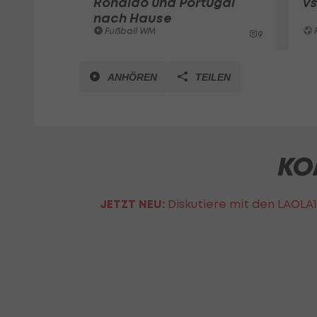
Ronaldo und Portugal
vs
nach Hause
Fußball WM
9
ANHÖREN
TEILEN
KO
JETZT NEU:
Diskutiere mit den LAOLA1