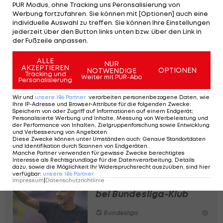
in der ADMIRAL Bundesliga.
PUR Modus, ohne Tracking uns Peronsalisierung von
Werbung fortzufahren. Sie können mit [Optionen] auch eine
individuelle Auswahl zu treffen. Sie können Ihre Einstellungen
In München trainierte der Youngster regelmäßig
jederzeit über den Button links unten bzw. über den Link in
bei den Bayern-Profis unter Trainer Vincent
der Fußzeile anpassen.
Kompany mit. Im Herbst lief er für die
ALLE
Zweitvertretung der Münchner in der Regionalliga
NUR
AKZEPTIEREN
OPTIONEN
NOTWENDIGE
Tracking und
auf und zählte dort zu den Stammspielern.
Weiter mit PUR-Abo
Personalisierung
Wir und
unsere
186
Partner
verarbeiten personenbezogene Daten, wie
Arase in den USA: "Ich
Ihre IP-Adresse und Browser-Attribute für die folgenden Zwecke
:
Speichern von oder Zugriff auf Informationen auf einem Endgerät;
lebe meinen Traum"
Personalisierte Werbung und Inhalte, Messung von Werbeleistung und
der Performance von Inhalten, Zielgruppenforschung sowie Entwicklung
und Verbesserung von Angeboten
.
Diese Zwecke können unter Umständen auch
:
Genaue Standortdaten
und Identifikation durch Scannen von Endgeräten
.
Hintergrund
Manche Partner verwenden für gewisse Zwecke berechtigtes
Interesse als Rechtsgrundlage für die Datenverarbeitung. Details
dazu, sowie die Möglichkeit Ihr Widerspruchsrecht auszuüben, sind hier
Salzburgs Beichler war
verfügbar
:
unsere
186
Partner
Impressum
|
Datenschutzrichtlinie
wohl Wunschkandidat
bei Bundesliga-Klub
Bundesliga