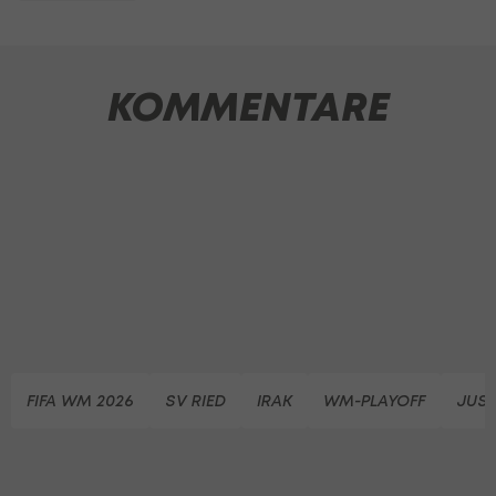
KOMMENTARE
FIFA WM 2026
SV RIED
IRAK
WM-PLAYOFF
JUS