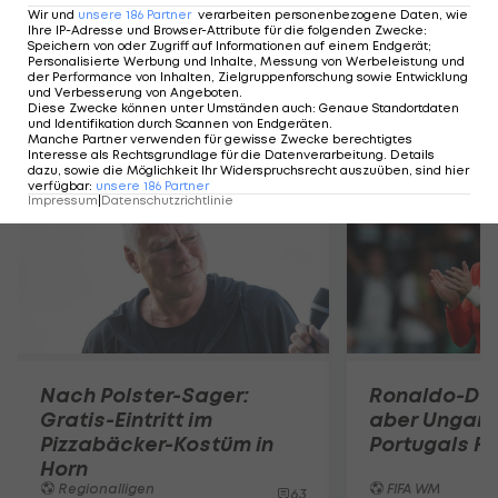
Wir und
unsere
186
Partner
verarbeiten personenbezogene Daten, wie
Amateure
Ihre IP-Adresse und Browser-Attribute für die folgenden Zwecke
:
Regionalligen
Speichern von oder Zugriff auf Informationen auf einem Endgerät;
Personalisierte Werbung und Inhalte, Messung von Werbeleistung und
der Performance von Inhalten, Zielgruppenforschung sowie Entwicklung
und Verbesserung von Angeboten
.
Diese Zwecke können unter Umständen auch
:
Genaue Standortdaten
und Identifikation durch Scannen von Endgeräten
.
Mehr zum Thema
Manche Partner verwenden für gewisse Zwecke berechtigtes
Interesse als Rechtsgrundlage für die Datenverarbeitung. Details
dazu, sowie die Möglichkeit Ihr Widerspruchsrecht auszuüben, sind hier
verfügbar
:
unsere
186
Partner
Impressum
|
Datenschutzrichtlinie
Nach Polster-Sager:
Ronaldo-Do
Gratis-Eintritt im
aber Ungarn
Pizzabäcker-Kostüm in
Portugals Fi
Horn
Regionalligen
FIFA WM
63