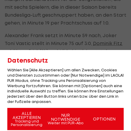
mit sechs Spielern, die in dieser Saison bereits
Bundesliga-Luft geschnuppert haben, an den Start
gehen, in Minute 19 per Prachtschuss auf 1:0.
Alexander Frank setzt in Minute 59 nach, Joker
Toni Vastic stellt in Minute 75 auf 3:0,
Dominik Fitz
erhöht auf 4:0 (81.) und Ali Sahintürk setzt den
Schlusspunkt (90.).
Datenschutz
Wählen Sie [Alle Akzeptieren] um allen Zwecken, Cookies
Die FAK-Amateure ziehen als Vierter
und Diensten zuzustimmen oder [Nur Notwendige] im LAOLA1
Tabellennachbar Karabakh auf vier Zähler davon
PUR Modus, ohne Tracking uns Peronsalisierung von
Werbung fortzufahren. Sie können mit [Optionen] auch eine
und sind auf Kurs
2. Liga
.
individuelle Auswahl zu treffen. Sie können Ihre Einstellungen
jederzeit über den Button links unten bzw. über den Link in
der Fußzeile anpassen.
Riesen
Fan-
ALLE
NUR
Aufmarsch
AKZEPTIEREN
OPTIONEN
NOTWENDIGE
Tracking und
für
Weiter mit PUR-Abo
Personalisierung
Austria-