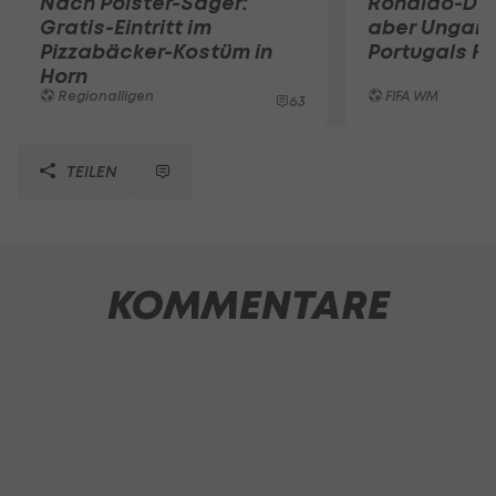
Nach Polster-Sager:
Ronaldo-Do
Gratis-Eintritt im
aber Ungarn
Pizzabäcker-Kostüm in
Portugals Fi
Horn
Regionalligen
FIFA WM
63
TEILEN
KOMMENTARE