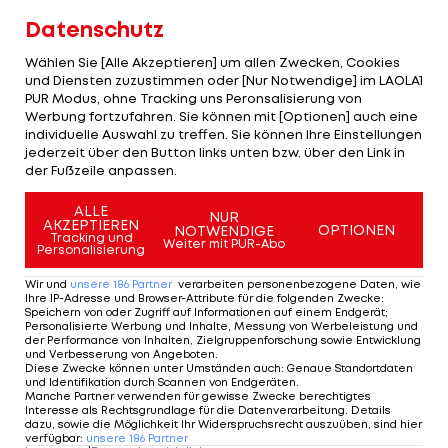
Datenschutz
Wählen Sie [Alle Akzeptieren] um allen Zwecken, Cookies
und Diensten zuzustimmen oder [Nur Notwendige] im LAOLA1
PUR Modus, ohne Tracking uns Peronsalisierung von
Werbung fortzufahren. Sie können mit [Optionen] auch eine
individuelle Auswahl zu treffen. Sie können Ihre Einstellungen
jederzeit über den Button links unten bzw. über den Link in
der Fußzeile anpassen.
ALLE
NUR
AKZEPTIEREN
OPTIONEN
NOTWENDIGE
Tracking und
Weiter mit PUR-Abo
Personalisierung
Wir und
unsere
186
Partner
verarbeiten personenbezogene Daten, wie
Ihre IP-Adresse und Browser-Attribute für die folgenden Zwecke
:
Speichern von oder Zugriff auf Informationen auf einem Endgerät;
Personalisierte Werbung und Inhalte, Messung von Werbeleistung und
der Performance von Inhalten, Zielgruppenforschung sowie Entwicklung
und Verbesserung von Angeboten
.
Diese Zwecke können unter Umständen auch
:
Genaue Standortdaten
und Identifikation durch Scannen von Endgeräten
.
Manche Partner verwenden für gewisse Zwecke berechtigtes
Interesse als Rechtsgrundlage für die Datenverarbeitung. Details
dazu, sowie die Möglichkeit Ihr Widerspruchsrecht auszuüben, sind hier
verfügbar
:
unsere
186
Partner