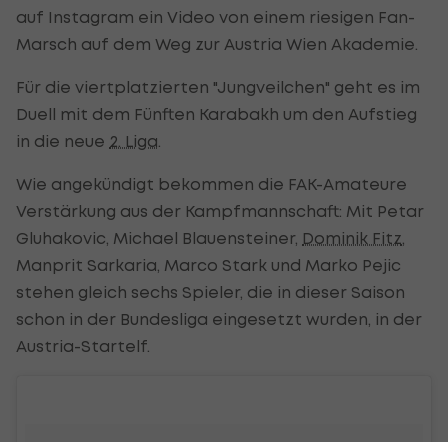
auf Instagram ein Video von einem riesigen Fan-
Marsch auf dem Weg zur Austria Wien Akademie.
Für die viertplatzierten "Jungveilchen" geht es im
Duell mit dem Fünften Karabakh um den Aufstieg
in die neue
2. Liga
.
Wie angekündigt bekommen die FAK-Amateure
Verstärkung aus der Kampfmannschaft: Mit Petar
Gluhakovic, Michael Blauensteiner,
Dominik Fitz
,
Manprit Sarkaria, Marco Stark und Marko Pejic
stehen gleich sechs Spieler, die in dieser Saison
schon in der Bundesliga eingesetzt wurden, in der
Austria-Startelf.