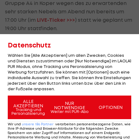
Gruppe A4 in Koper wegen des zu erwartenden
sehr starken Nebels am Abend nun bereits um
17:00 Uhr (im
LIVE-Ticker >>>
) statt wie geplant um
19.00 Uhr stattfinden.
Das erste Gruppenspiel hatte die ÖFB-Auswahl
Datenschutz
gegen Norwegen mit 0:1 verloren.
Wählen Sie [Alle Akzeptieren] um allen Zwecken, Cookies
und Diensten zuzustimmen oder [Nur Notwendige] im LAOLA1
PUR Modus, ohne Tracking uns Peronsalisierung von
ÖFB-Frauen peilen
Werbung fortzufahren. Sie können mit [Optionen] auch eine
achten Sieg gegen
individuelle Auswahl zu treffen. Sie können Ihre Einstellungen
Slowenien an
jederzeit über den Button links unten bzw. über den Link in
der Fußzeile anpassen.
ÖFB-Team
ALLE
NUR
AKZEPTIEREN
OPTIONEN
NOTWENDIGE
Knappe Auftakt-
Tracking und
Weiter mit PUR-Abo
Personalisierung
Niederlage in WM-Quali
für ÖFB-Frauen
Wir und
unsere
186
Partner
verarbeiten personenbezogene Daten, wie
Ihre IP-Adresse und Browser-Attribute für die folgenden Zwecke
:
Speichern von oder Zugriff auf Informationen auf einem Endgerät;
ÖFB-Team
Personalisierte Werbung und Inhalte, Messung von Werbeleistung und