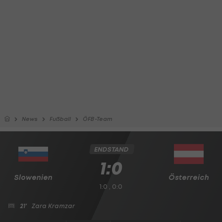
News
Fußball
ÖFB-Team
ENDSTAND
1:0
Slowenien
Österreich
1:0 , 0:0
21'
Zara Kramzar