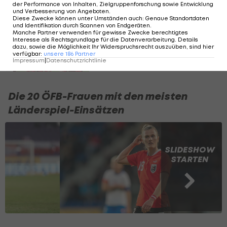
der Performance von Inhalten, Zielgruppenforschung sowie Entwicklung
und Verbesserung von Angeboten
.
"Geben alles, um Papier
Diese Zwecke können unter Umständen auch
:
Genaue Standortdaten
und Identifikation durch Scannen von Endgeräten
.
zu drehen" - ÖFB-Frauen
Manche Partner verwenden für gewisse Zwecke berechtigtes
kämpfen um WM
Interesse als Rechtsgrundlage für die Datenverarbeitung. Details
dazu, sowie die Möglichkeit Ihr Widerspruchsrecht auszuüben, sind hier
verfügbar
:
unsere
186
Partner
ÖFB-Team
Impressum
|
Datenschutzrichtlinie
Die 20 ÖFB-Frauen mit den meisten
Länderspiel-Einsätzen
SLIDESHOW
STARTEN