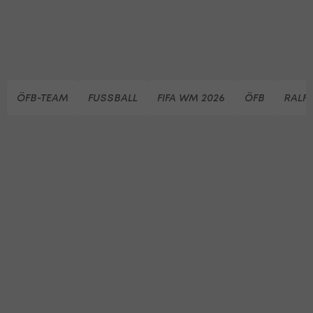
ÖFB-TEAM
FUSSBALL
FIFA WM 2026
ÖFB
RALF