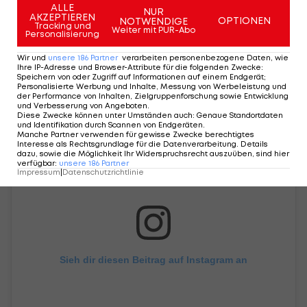
ALLE
NUR
AKZEPTIEREN
OPTIONEN
NOTWENDIGE
Tracking und
Weiter mit PUR-Abo
Personalisierung
Rangnicks Instagram-Beitrag:
Wir und
unsere
186
Partner
verarbeiten personenbezogene Daten, wie
Ihre IP-Adresse und Browser-Attribute für die folgenden Zwecke
:
Speichern von oder Zugriff auf Informationen auf einem Endgerät;
Personalisierte Werbung und Inhalte, Messung von Werbeleistung und
der Performance von Inhalten, Zielgruppenforschung sowie Entwicklung
und Verbesserung von Angeboten
.
Diese Zwecke können unter Umständen auch
:
Genaue Standortdaten
und Identifikation durch Scannen von Endgeräten
.
Manche Partner verwenden für gewisse Zwecke berechtigtes
Interesse als Rechtsgrundlage für die Datenverarbeitung. Details
dazu, sowie die Möglichkeit Ihr Widerspruchsrecht auszuüben, sind hier
verfügbar
:
unsere
186
Partner
Impressum
|
Datenschutzrichtlinie
Sieh dir diesen Beitrag auf Instagram an