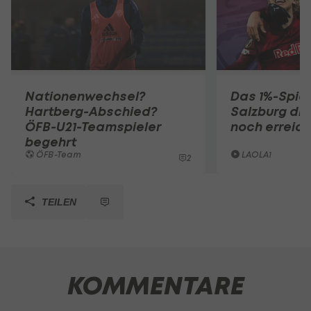
Nationenwechsel?
Das 1%-Spiel
Hartberg-Abschied?
Salzburg die
ÖFB-U21-Teamspieler
noch erreic
begehrt
ÖFB-Team
LAOLA1
2
TEILEN
KOMMENTARE