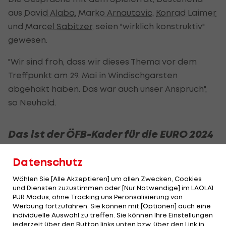
aus
David Alaba
,
Marko Arnautovic
,
Konrad Laimer
und
Marcel Sabitzer
, seien "wirklich konstruktiv"
gewesen.
"Wir sind froh, dass wir dieses Thema vor dem
Treffpunkt am 29. Mai in Windischgarsten
abgehakt haben. Das war auch unser Anspruch",
so Neuhold.
Das ist der ÖFB-Kader für die EURO 2024
Datenschutz
SLIDESHOW
Wählen Sie [Alle Akzeptieren] um allen Zwecken, Cookies
STARTEN
und Diensten zuzustimmen oder [Nur Notwendige] im LAOLA1
PUR Modus, ohne Tracking uns Peronsalisierung von
Werbung fortzufahren. Sie können mit [Optionen] auch eine
individuelle Auswahl zu treffen. Sie können Ihre Einstellungen
jederzeit über den Button links unten bzw. über den Link in