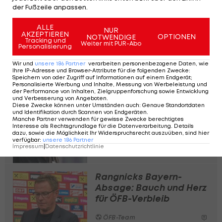
der Fußzeile anpassen.
ALLE
NUR
AKZEPTIEREN
OPTIONEN
NOTWENDIGE
Tracking und
ÖFB-Team: Der
Weiter mit PUR-Abo
Personalisierung
Großkader für die EURO
Wir und
unsere
186
Partner
verarbeiten personenbezogene Daten, wie
2024
Ihre IP-Adresse und Browser-Attribute für die folgenden Zwecke
:
Speichern von oder Zugriff auf Informationen auf einem Endgerät;
Personalisierte Werbung und Inhalte, Messung von Werbeleistung und
ÖFB-Team
der Performance von Inhalten, Zielgruppenforschung sowie Entwicklung
und Verbesserung von Angeboten
.
Diese Zwecke können unter Umständen auch
:
Genaue Standortdaten
Kader-Fragen: Alabas
und Identifikation durch Scannen von Endgeräten
.
Manche Partner verwenden für gewisse Zwecke berechtigtes
Rolle, Verletzte und ein
Interesse als Rechtsgrundlage für die Datenverarbeitung. Details
Neuer
dazu, sowie die Möglichkeit Ihr Widerspruchsrecht auszuüben, sind hier
verfügbar
:
unsere
186
Partner
Impressum
|
Datenschutzrichtlinie
ÖFB-Team
Rangnicks Bayern-
Absage: Bauch und Herz
für ÖFB-Verbleib
ÖFB-Team