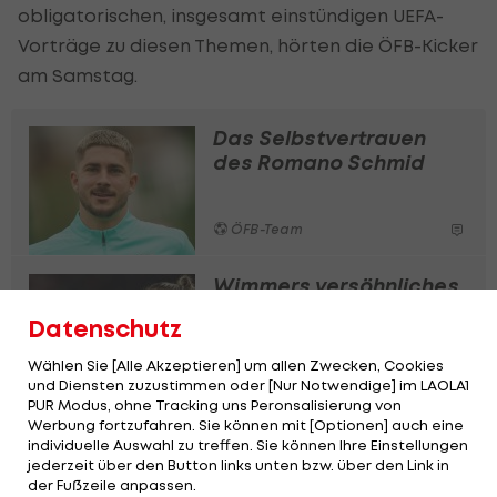
obligatorischen, insgesamt einstündigen UEFA-
Vorträge zu diesen Themen, hörten die ÖFB-Kicker
am Samstag.
Das Selbstvertrauen
des Romano Schmid
ÖFB-Team
Wimmers versöhnliches
Ende einer schwierigen
Datenschutz
Saison
Wählen Sie [Alle Akzeptieren] um allen Zwecken, Cookies
ÖFB-Team
und Diensten zuzustimmen oder [Nur Notwendige] im LAOLA1
PUR Modus, ohne Tracking uns Peronsalisierung von
Werbung fortzufahren. Sie können mit [Optionen] auch eine
Wöber: Kontaktverbot
individuelle Auswahl zu treffen. Sie können Ihre Einstellungen
für den Manager
jederzeit über den Button links unten bzw. über den Link in
der Fußzeile anpassen.