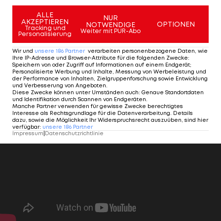
ÖFB-Team
ALLE
NUR
AKZEPTIEREN
OPTIONEN
NOTWENDIGE
Tracking und
Weiter mit PUR-Abo
Personalisierung
Lindner und Pentz: Neue
Perspektiven
Wir und
unsere
186
Partner
verarbeiten personenbezogene Daten, wie
Ihre IP-Adresse und Browser-Attribute für die folgenden Zwecke
:
Speichern von oder Zugriff auf Informationen auf einem Endgerät;
Personalisierte Werbung und Inhalte, Messung von Werbeleistung und
ÖFB-Team
der Performance von Inhalten, Zielgruppenforschung sowie Entwicklung
und Verbesserung von Angeboten
.
Diese Zwecke können unter Umständen auch
:
Genaue Standortdaten
und Identifikation durch Scannen von Endgeräten
.
Manche Partner verwenden für gewisse Zwecke berechtigtes
Interesse als Rechtsgrundlage für die Datenverarbeitung. Details
dazu, sowie die Möglichkeit Ihr Widerspruchsrecht auszuüben, sind hier
verfügbar
:
unsere
186
Partner
Impressum
|
Datenschutzrichtlinie