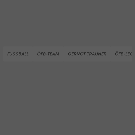
FUSSBALL
ÖFB-TEAM
GERNOT TRAUNER
ÖFB-LEG