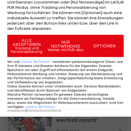
und Diensten zuzustimmen oder [Nur Notwendige] im LAOLA1
es ist einfach blöd kommuniziert worden."
PUR Modus, ohne Tracking uns Peronsalisierung von
Werbung fortzufahren. Sie können mit [Optionen] auch eine
individuelle Auswahl zu treffen. Sie können Ihre Einstellungen
Das gesamte Interview zu lesen bei
jederzeit über den Button links unten bzw. über den Link in
90minuten.at >>>
der Fußzeile anpassen.
ALLE
NUR
AKZEPTIEREN
OPTIONEN
NOTWENDIGE
Tracking und
Weiter mit PUR-Abo
Personalisierung
Wir und
unsere
186
Partner
verarbeiten personenbezogene Daten, wie
Ihre IP-Adresse und Browser-Attribute für die folgenden Zwecke
:
Das sagen die ÖFB-
Speichern von oder Zugriff auf Informationen auf einem Endgerät;
Kicker zu Rangnicks
Personalisierte Werbung und Inhalte, Messung von Werbeleistung und
der Performance von Inhalten, Zielgruppenforschung sowie Entwicklung
Konzert-Einladung
und Verbesserung von Angeboten
.
Diese Zwecke können unter Umständen auch
:
Genaue Standortdaten
und Identifikation durch Scannen von Endgeräten
.
ÖFB-Team
Manche Partner verwenden für gewisse Zwecke berechtigtes
Interesse als Rechtsgrundlage für die Datenverarbeitung. Details
dazu, sowie die Möglichkeit Ihr Widerspruchsrecht auszuüben, sind hier
Der Unverzichtbare: Was
verfügbar
:
unsere
186
Partner
Impressum
|
Datenschutzrichtlinie
Nicolas Seiwald so
wertvoll macht