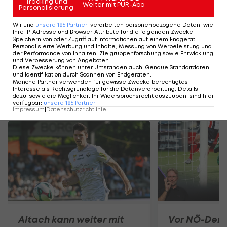
Tracking und
Weiter mit PUR-Abo
Personalisierung
Stimme jetzt ab: Die
legendärste LASK-Elf
Wir und
unsere
186
Partner
verarbeiten personenbezogene Daten, wie
Ihre IP-Adresse und Browser-Attribute für die folgenden Zwecke
:
des 21. Jahrhunderts
Speichern von oder Zugriff auf Informationen auf einem Endgerät;
Personalisierte Werbung und Inhalte, Messung von Werbeleistung und
der Performance von Inhalten, Zielgruppenforschung sowie Entwicklung
ÖFB-Cup
und Verbesserung von Angeboten
.
Diese Zwecke können unter Umständen auch
:
Genaue Standortdaten
und Identifikation durch Scannen von Endgeräten
.
Manche Partner verwenden für gewisse Zwecke berechtigtes
Interesse als Rechtsgrundlage für die Datenverarbeitung. Details
dazu, sowie die Möglichkeit Ihr Widerspruchsrecht auszuüben, sind hier
Mehr zum Thema
verfügbar
:
unsere
186
Partner
Impressum
|
Datenschutzrichtlinie
Altach kann weiter mit
Vor NÖ-Derb