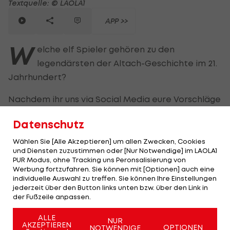
Textquelle: © LAOLA1
APP >>
W
elche elf Spieler gehören zu den
legendärsten der Altach-Geschichte im 21.
Jahrhundert?
Nachdem ihr uns via Social Media eure Vorschläge
gegeben habt, steht ab jetzt eine 23-köpfige
Datenschutz
Shortlist zur Abstimmung bereit.
Wählen Sie [Alle Akzeptieren] um allen Zwecken, Cookies
Nun entscheidet die Community, wer in der
und Diensten zuzustimmen oder [Nur Notwendige] im LAOLA1
PUR Modus, ohne Tracking uns Peronsalisierung von
legendären Top-Elf des
SCR Altach
landet.
Werbung fortzufahren. Sie können mit [Optionen] auch eine
Außerdem soll auch der beste Altach-Trainer
individuelle Auswahl zu treffen. Sie können Ihre Einstellungen
jederzeit über den Button links unten bzw. über den Link in
dieses Jahrhunderts gefunden werden.
der Fußzeile anpassen.
Bis Freitag (1. Mai) ist das Voting geöffnet.
ALLE
NUR
AKZEPTIEREN
OPTIONEN
NOTWENDIGE