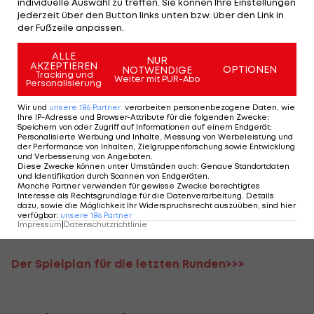
individuelle Auswahl zu treffen. Sie können Ihre Einstellungen
Meisterfeiern, die so wohl länger ausfallen
jederzeit über den Button links unten bzw. über den Link in
der Fußzeile anpassen.
könnten.
ALLE
Betroffen sind die Spiele SK Puntigamer Sturm
NUR
AKZEPTIEREN
OPTIONEN
NOTWENDIGE
Tracking und
Graz gegen SK Rapid,
FC Red Bull Salzburg
gegen
Weiter mit PUR-Abo
Personalisierung
TSV Egger Glas Hartberg und
FK Austria Wien
Wir und
unsere
186
Partner
verarbeiten personenbezogene Daten, wie
gegen
LASK
.
Ihre IP-Adresse und Browser-Attribute für die folgenden Zwecke
:
Speichern von oder Zugriff auf Informationen auf einem Endgerät;
Personalisierte Werbung und Inhalte, Messung von Werbeleistung und
Stand jetzt sind Meisterpartys in Graz, Wals-
der Performance von Inhalten, Zielgruppenforschung sowie Entwicklung
und Verbesserung von Angeboten
.
Siezenheim und Wien möglich.
Diese Zwecke können unter Umständen auch
:
Genaue Standortdaten
und Identifikation durch Scannen von Endgeräten
.
Manche Partner verwenden für gewisse Zwecke berechtigtes
Der Abstiegsshowdown am Vortag in der
Interesse als Rechtsgrundlage für die Datenverarbeitung. Details
dazu, sowie die Möglichkeit Ihr Widerspruchsrecht auszuüben, sind hier
Qualifikationsgruppe findet, wie geplant, um 17:00
verfügbar
:
unsere
186
Partner
Impressum
|
Datenschutzrichtlinie
Uhr statt.
Der Spielplan für die letzten Runden>>>