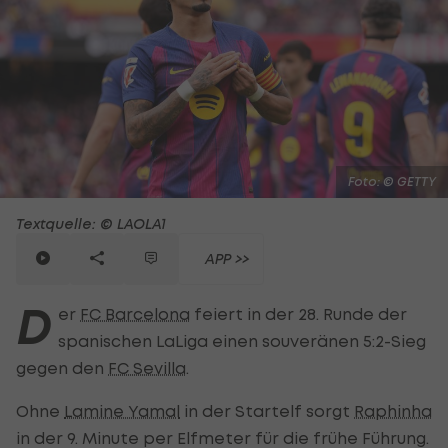
Foto: © GETTY
Textquelle: © LAOLA1
APP >>
D
er
FC Barcelona
feiert in der 28. Runde der
spanischen LaLiga einen souveränen 5:2-Sieg
gegen den
FC Sevilla
.
Ohne
Lamine Yamal
in der Startelf sorgt
Raphinha
in der 9. Minute per Elfmeter für die frühe Führung.