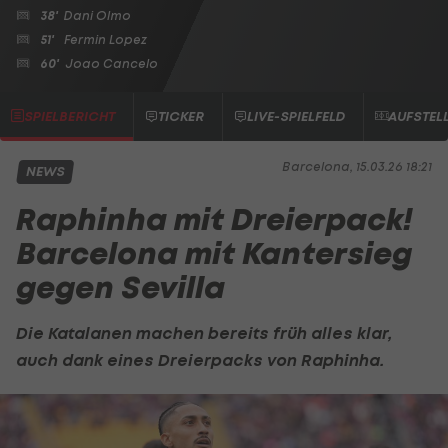
38'
Dani Olmo
51'
Fermin Lopez
60'
Joao Cancelo
SPIELBERICHT
TICKER
LIVE-SPIELFELD
AUFSTEL
Barcelona, 15.03.26 18:21
NEWS
Raphinha mit Dreierpack!
Barcelona mit Kantersieg
gegen Sevilla
Die Katalanen machen bereits früh alles klar,
auch dank eines Dreierpacks von
Raphinha
.