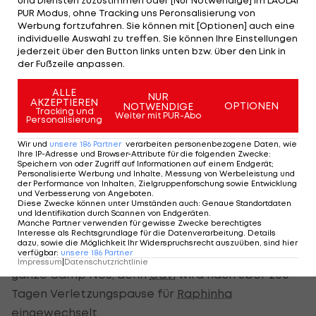
und Diensten zuzustimmen oder [Nur Notwendige] im LAOLA1
begräbt. Der Brasilianer wird am Strafraumrand
PUR Modus, ohne Tracking uns Peronsalisierung von
von Fermin Lopez angespielt und trifft mit einem
Werbung fortzufahren. Sie können mit [Optionen] auch eine
individuelle Auswahl zu treffen. Sie können Ihre Einstellungen
abgefälschten Schuss zu seinem Dreierpack (51.).
jederzeit über den Button links unten bzw. über den Link in
der Fußzeile anpassen.
In der 60. Minute macht Winter-Neuzugang Joao
Cancelo dann alles klar. Der Portugiese krönt mit
ALLE
NUR
AKZEPTIEREN
OPTIONEN
NOTWENDIGE
einem schönen Treffer seine starke Leistung.
Tracking und
Weiter mit PUR-Abo
Personalisierung
Wir und
unsere
186
Partner
verarbeiten personenbezogene Daten, wie
Gavi feiert Comeback
Ihre IP-Adresse und Browser-Attribute für die folgenden Zwecke
:
Speichern von oder Zugriff auf Informationen auf einem Endgerät;
Personalisierte Werbung und Inhalte, Messung von Werbeleistung und
der Performance von Inhalten, Zielgruppenforschung sowie Entwicklung
Danach haben die Katalanen noch einige
und Verbesserung von Angeboten
.
Diese Zwecke können unter Umständen auch
:
Genaue Standortdaten
Möglichkeiten weiter zu erhöhen, doch vor dem
und Identifikation durch Scannen von Endgeräten
.
Tor fehlt das Glück.
Manche Partner verwenden für gewisse Zwecke berechtigtes
Interesse als Rechtsgrundlage für die Datenverarbeitung. Details
dazu, sowie die Möglichkeit Ihr Widerspruchsrecht auszuüben, sind hier
verfügbar
:
unsere
186
Partner
Dennoch erhebt sich kurz vor Ende nochmal das
Impressum
|
Datenschutzrichtlinie
ganze Camp Nou, denn
Gavi
wird nach über 200
Tagen Verletzungspause für
Raphinha
eingewechselt.