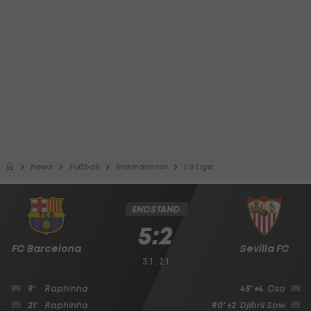
News
Fußball
International
La Liga
ENDSTAND
5:2
FC Barcelona
Sevilla FC
3:1 , 2:1
9'
Raphinha
45' +4
Oso
21'
Raphinha
90' +2
Djibril Sow