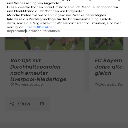
und Verbesserung von Angeboten
.
Diese Zwecke können unter Umständen auch
:
Genaue Standortdaten
und Identifikation durch Scannen von Endgeräten
.
Manche Partner verwenden für gewisse Zwecke berechtigtes
Interesse als Rechtsgrundlage für die Datenverarbeitung. Details
dazu, sowie die Möglichkeit Ihr Widerspruchsrecht auszuüben, sind hier
verfügbar
:
unsere
186
Partner
Impressum
|
Datenschutzrichtlinie
Van Djik mit
FC Bayern zi
Durchhalteparolen
Jahre altem
nach erneuter
gleich
Liverpool-Niederlage
Premier League
Deutsche Bunde
TEILEN