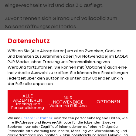
eingewechselt wird und das 3:0 auflegt.
Zuvor trennen sich Girona und Valladolid zum
Saisoneröffnungsspiel torlos.
Der
FC Barcelona
startet am Samstag um 22:15
Datenschutz
Uhr gegen Alaves,
Real Madrid
am Sonntag um
Wählen Sie [Alle Akzeptieren] um allen Zwecken, Cookies
dieselbe Zeit zu Hause gegen Getafe (
LAOLA1-
und Diensten zuzustimmen oder [Nur Notwendige] im LAOLA1
PUR Modus, ohne Tracking uns Peronsalisierung von
Ticker >>>
).
Werbung fortzufahren. Sie können mit [Optionen] auch eine
individuelle Auswahl zu treffen. Sie können Ihre Einstellungen
jederzeit über den Button links unten bzw. über den Link in
HIGHLIGHTS: LASK - SK Sturm Graz
FC Blau-Weiß Linz 
der Fußzeile anpassen.
Fußball - Frauen-Bundesliga
Fußball - ADMIRAL 
ALLE
NUR
AKZEPTIEREN
OPTIONEN
NOTWENDIGE
Tracking und
Weiter mit PUR-Abo
Personalisierung
Wir und
unsere
186
Partner
verarbeiten personenbezogene Daten, wie
Ihre IP-Adresse und Browser-Attribute für die folgenden Zwecke
:
Speichern von oder Zugriff auf Informationen auf einem Endgerät;
Mehr zum Thema
Personalisierte Werbung und Inhalte, Messung von Werbeleistung und
der Performance von Inhalten, Zielgruppenforschung sowie Entwicklung