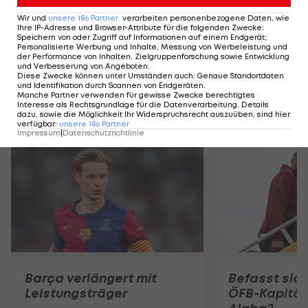
Barcelona
gegen
Wir und
unsere
186
Partner
verarbeiten personenbezogene Daten, wie
Villarreal
Ihre IP-Adresse und Browser-Attribute für die folgenden Zwecke
:
Speichern von oder Zugriff auf Informationen auf einem Endgerät;
mühelos
Personalisierte Werbung und Inhalte, Messung von Werbeleistung und
der Performance von Inhalten, Zielgruppenforschung sowie Entwicklung
La Liga
und Verbesserung von Angeboten
.
Diese Zwecke können unter Umständen auch
:
Genaue Standortdaten
und Identifikation durch Scannen von Endgeräten
.
Manche Partner verwenden für gewisse Zwecke berechtigtes
Interesse als Rechtsgrundlage für die Datenverarbeitung. Details
Mehr zum Thema
dazu, sowie die Möglichkeit Ihr Widerspruchsrecht auszuüben, sind hier
verfügbar
:
unsere
186
Partner
Impressum
|
Datenschutzrichtlinie
Barça verlängert mit
Befasst sich
Leistungsträger
ÖFB-Kapitän