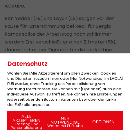
Atletico.
Ben Yedder (26.) und Layun (45.) sorgen vor der
Pause für Katerstimmung bei Real, für
Sergio
Ramos
sollte der Arbeitstag noch schlimmer
werden: Erst verschießt er einen Elfmeter (58.),
dann sorgt er per Eigentor für die endgültige
Entscheidung (84.).
Datenschutz
Mayoral verkürzt (87.), ehe sich Ramos ein zweites
Wählen Sie [Alle Akzeptieren] um allen Zwecken, Cookies
Mal vom Punkt beweisen darf, diesmal erfolgreich
und Diensten zuzustimmen oder [Nur Notwendige] im LAOLA1
PUR Modus, ohne Tracking uns Peronsalisierung von
(90.). Für den Ausgleich ist es aber zu spät.
Werbung fortzufahren. Sie können mit [Optionen] auch eine
individuelle Auswahl zu treffen. Sie können Ihre Einstellungen
Sevilla verkürzt den Rückstand auf einen
jederzeit über den Button links unten bzw. über den Link in
der Fußzeile anpassen.
Europacup-Platz auf drei Punkte, ist aktuell
Siebter.
ALLE
NUR
AKZEPTIEREN
OPTIONEN
NOTWENDIGE
Tracking und
Weiter mit PUR-Abo
Personalisierung