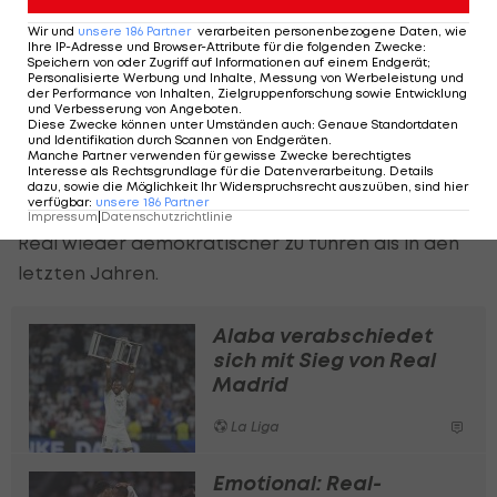
Perez.
Wir und
unsere
186
Partner
verarbeiten personenbezogene Daten, wie
Ihre IP-Adresse und Browser-Attribute für die folgenden Zwecke
:
Darüber hinaus bleiben Riquelme nur zwei Wochen
Speichern von oder Zugriff auf Informationen auf einem Endgerät;
Personalisierte Werbung und Inhalte, Messung von Werbeleistung und
Zeit für den Wahlkampf. Die größten
der Performance von Inhalten, Zielgruppenforschung sowie Entwicklung
und Verbesserung von Angeboten
.
Unterschiede: Der 37-Jährige spricht sich gegen
Diese Zwecke können unter Umständen auch
:
Genaue Standortdaten
und Identifikation durch Scannen von Endgeräten
.
eine Privatisierung des Klubs aus, während Perez
Manche Partner verwenden für gewisse Zwecke berechtigtes
Interesse als Rechtsgrundlage für die Datenverarbeitung. Details
zehn bis 15 Prozent der Anteile an Investoren
dazu, sowie die Möglichkeit Ihr Widerspruchsrecht auszuüben, sind hier
verfügbar
:
unsere
186
Partner
öffnen will. Darüber hinaus hat Riquelme das Ziel,
Impressum
|
Datenschutzrichtlinie
Real wieder demokratischer zu führen als in den
letzten Jahren.
Alaba verabschiedet
sich mit Sieg von Real
Madrid
La Liga
Emotional: Real-