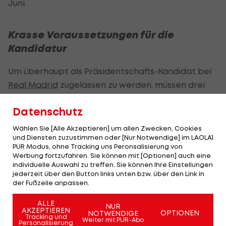
Juni.
Krasse Voraussetzungen für die
Kandidatur
Um überhaupt als Präsidentschafts-Kandidat bei
Real Madrid
zugelassen zu werden, müssen drei
Bedingungen erfüllt werden:
Datenschutz
20 Jahre lang Mitglied bei
Real Madrid
Wählen Sie [Alle Akzeptieren] um allen Zwecken, Cookies
10 bis 15 Prozent des Klub-Umsatzes als
und Diensten zuzustimmen oder [Nur Notwendige] im LAOLA1
PUR Modus, ohne Tracking uns Peronsalisierung von
Eigenkapital hinterlegen
Werbung fortzufahren. Sie können mit [Optionen] auch eine
Akzeptierung des Wahlvorstands als Kandidat
individuelle Auswahl zu treffen. Sie können Ihre Einstellungen
jederzeit über den Button links unten bzw. über den Link in
Obwohl der Milliardär und Unternehmer alle
der Fußzeile anpassen.
Voraussetzungen erfüllt, werden ihm nur
ALLE
Außenseiterchancen zugeschrieben, denn eine
NUR
AKZEPTIEREN
OPTIONEN
NOTWENDIGE
Tracking und
Mehrheit der Real-Fans gilt als Befürworter von
Weiter mit PUR-Abo
Personalisierung