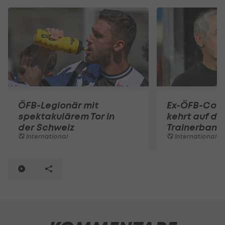
ÖFB-Legionär mit
Ex-ÖFB-Coac
spektakulärem Tor in
kehrt auf di
der Schweiz
Trainerbank 
International
International