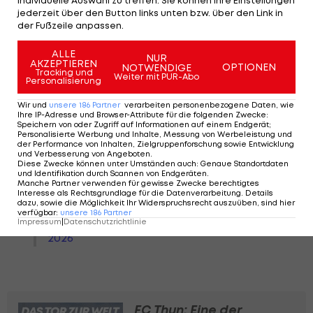
jederzeit über den Button links unten bzw. über den Link in
ℹ️ 𝐁𝐫𝐚𝐧𝐝 𝐢𝐦 𝐁𝐚𝐬𝐥𝐞𝐫 𝐊𝐚𝐛𝐢𝐧𝐞𝐧𝐭𝐫𝐚𝐤𝐭:
der Fußzeile anpassen.
𝐒𝐩𝐢𝐞𝐥𝐚𝐛𝐬𝐚𝐠𝐞 𝐓𝐇𝐔 – 𝐅𝐂𝐁
ALLE
NUR
AKZEPTIEREN
OPTIONEN
NOTWENDIGE
Tracking und
Die für heute angesetzte Partie
Weiter mit PUR-Abo
Personalisierung
zwischen dem FC Thun und dem
Wir und
unsere
186
Partner
verarbeiten personenbezogene Daten, wie
FC Basel 1893 kann nicht
Ihre IP-Adresse und Browser-Attribute für die folgenden Zwecke
:
Speichern von oder Zugriff auf Informationen auf einem Endgerät;
stattfinden. Grund dafür ist ein
Personalisierte Werbung und Inhalte, Messung von Werbeleistung und
der Performance von Inhalten, Zielgruppenforschung sowie Entwicklung
Brand im Kabinentrakt der 1.
und Verbesserung von Angeboten
.
Mannschaft des FC Basel 1893
Diese Zwecke können unter Umständen auch
:
Genaue Standortdaten
und Identifikation durch Scannen von Endgeräten
.
im…
Manche Partner verwenden für gewisse Zwecke berechtigtes
Interesse als Rechtsgrundlage für die Datenverarbeitung. Details
pic.twitter.com/wsX88UL39V
dazu, sowie die Möglichkeit Ihr Widerspruchsrecht auszuüben, sind hier
verfügbar
:
unsere
186
Partner
— FC Basel 1893 (@FCBasel1893)
April 11,
Impressum
|
Datenschutzrichtlinie
2026
FC Thun: Eine der