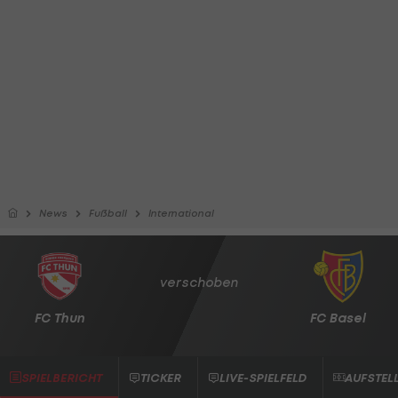
News
Fußball
International
verschoben
FC Thun
FC Basel
SPIELBERICHT
TICKER
LIVE-SPIELFELD
AUFSTEL