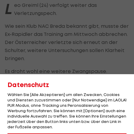
L
eo Greiml (24) verfolgt weiter das
Verletzungspech.
Wie sein Klub NAC Breda bekannt gibt, musste der
Ex-Rapidler das Training am Mittwoch abbrechen.
Der Österreicher verletzte sich erneut an der
Schulter, weitere Untersuchungen sollen Klarheit
bringen.
Es droht wohl eine weitere Zwangspause.
Datenschutz
Lange Verletzungshistorie
Wählen Sie [Alle Akzeptieren] um allen Zwecken, Cookies
und Diensten zuzustimmen oder [Nur Notwendige] im LAOLA1
Der gebürtige Horner hat eine lange
PUR Modus, ohne Tracking uns Peronsalisierung von
Werbung fortzufahren. Sie können mit [Optionen] auch eine
Verletzungshistorie vorzuweisen. Bereits 2021 riss
individuelle Auswahl zu treffen. Sie können Ihre Einstellungen
er sich im Rapid-Trikot das Kreuzband, ehe er sich
jederzeit über den Button links unten bzw. über den Link in
der Fußzeile anpassen.
auf Schalke 2022 am Meniskus verletzte. 2023