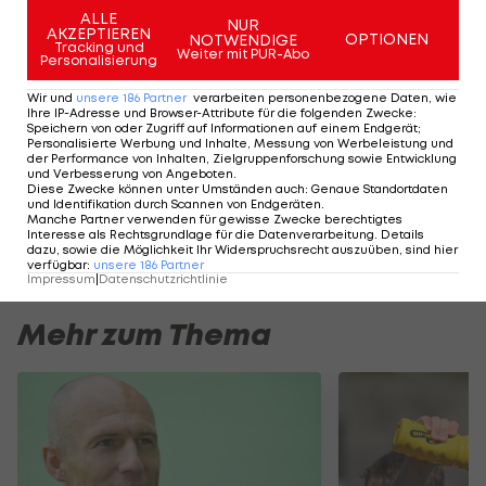
folgte in Gelsenkirchen sein zweiter
ALLE
NUR
AKZEPTIEREN
Kreuzbandriss.
OPTIONEN
NOTWENDIGE
Tracking und
Weiter mit PUR-Abo
Personalisierung
Ab Juli 2025 (bis August) fehlte er NAC Breda dann
Wir und
unsere
186
Partner
verarbeiten personenbezogene Daten, wie
aufgrund einer Schulterverletzung, es folgte eine
Ihre IP-Adresse und Browser-Attribute für die folgenden Zwecke
:
Speichern von oder Zugriff auf Informationen auf einem Endgerät;
Fußverletzung (Oktober 2025 bis Jänner 2026).
Personalisierte Werbung und Inhalte, Messung von Werbeleistung und
der Performance von Inhalten, Zielgruppenforschung sowie Entwicklung
und Verbesserung von Angeboten
.
Zwischen Februar und März fehlte Greiml 22 Tage
Diese Zwecke können unter Umständen auch
:
Genaue Standortdaten
und Identifikation durch Scannen von Endgeräten
.
aufgrund einer neuerlichen Schulterverletzung,
Manche Partner verwenden für gewisse Zwecke berechtigtes
Interesse als Rechtsgrundlage für die Datenverarbeitung. Details
jetzt droht der nächste Ausfall.
dazu, sowie die Möglichkeit Ihr Widerspruchsrecht auszuüben, sind hier
verfügbar
:
unsere
186
Partner
Impressum
|
Datenschutzrichtlinie
Mehr zum Thema