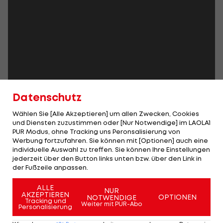
Datenschutz
Wählen Sie [Alle Akzeptieren] um allen Zwecken, Cookies
und Diensten zuzustimmen oder [Nur Notwendige] im LAOLA1
PUR Modus, ohne Tracking uns Peronsalisierung von
Werbung fortzufahren. Sie können mit [Optionen] auch eine
individuelle Auswahl zu treffen. Sie können Ihre Einstellungen
jederzeit über den Button links unten bzw. über den Link in
der Fußzeile anpassen.
ALLE
NUR
AKZEPTIEREN
OPTIONEN
NOTWENDIGE
Tracking und
Weiter mit PUR-Abo
Personalisierung