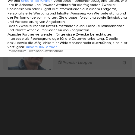
Wir und
unsere
186
Partner
verarbeiten personenbezogene Daten, wie
Ihre IP-Adresse und Browser-Attribute für die folgenden Zwecke
:
Speichern von oder Zugriff auf Informationen auf einem Endgerät;
Personalisierte Werbung und Inhalte, Messung von Werbeleistung und
der Performance von Inhalten, Zielgruppenforschung sowie Entwicklung
und Verbesserung von Angeboten
.
Diese Zwecke können unter Umständen auch
:
Genaue Standortdaten
und Identifikation durch Scannen von Endgeräten
.
Manche Partner verwenden für gewisse Zwecke berechtigtes
Glasner: "Plan war es,
Interesse als Rechtsgrundlage für die Datenverarbeitung. Details
dazu, sowie die Möglichkeit Ihr Widerspruchsrecht auszuüben, sind hier
dass ich im Sommer
verfügbar
:
unsere
186
Partner
übernehme"
Impressum
|
Datenschutzrichtlinie
Premier League