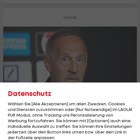
Datenschutz
Wählen Sie [Alle Akzeptieren] um allen Zwecken, Cookies
und Diensten zuzustimmen oder [Nur Notwendige] im LAOLA1
Eintracht Frankfurt: Das soll Hütters
PUR Modus, ohne Tracking uns Peronsalisierung von
erster Wunschspieler sein
Werbung fortzufahren. Sie können mit [Optionen] auch eine
Deutsche Bundesliga
individuelle Auswahl zu treffen. Sie können Ihre Einstellungen
2
jederzeit über den Button links unten bzw. über den Link in
der Fußzeile anpassen.