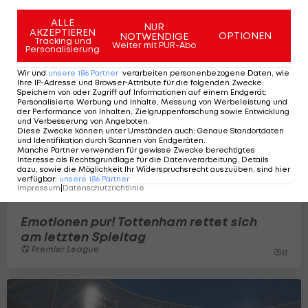
ALLE
NUR
AKZEPTIEREN
OPTIONEN
NOTWENDIGE
Tracking und
Weiter mit PUR-Abo
Personalisierung
Wir und
unsere
186
Partner
verarbeiten personenbezogene Daten, wie
Ihre IP-Adresse und Browser-Attribute für die folgenden Zwecke
:
Speichern von oder Zugriff auf Informationen auf einem Endgerät;
Personalisierte Werbung und Inhalte, Messung von Werbeleistung und
der Performance von Inhalten, Zielgruppenforschung sowie Entwicklung
und Verbesserung von Angeboten
.
Diese Zwecke können unter Umständen auch
:
Genaue Standortdaten
und Identifikation durch Scannen von Endgeräten
.
Manche Partner verwenden für gewisse Zwecke berechtigtes
Interesse als Rechtsgrundlage für die Datenverarbeitung. Details
dazu, sowie die Möglichkeit Ihr Widerspruchsrecht auszuüben, sind hier
verfügbar
:
unsere
186
Partner
Impressum
|
Datenschutzrichtlinie
Emotionen pur! Tottenham rettet sich
am letzten Spieltag
Premier League
11