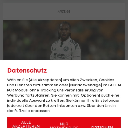
Datenschutz
Wählen Sie [Alle Akzeptieren] um allen Zwecken, Cookies
und Diensten zuzustimmen oder [Nur Notwendige] im LAOLA1
PUR Modus, ohne Tracking uns Peronsalisierung von
Werbung fortzufahren. Sie können mit [Optionen] auch eine
Ersetzt einstiges Wunderkind Florian
individuelle Auswahl zu treffen. Sie können Ihre Einstellungen
Grillitsch bei Braga?
jederzeit über den Button links unten bzw. über den Link in
der Fußzeile anpassen.
International
1
ALLE
NUR
AKZEPTIEREN
OPTIONEN
NOTWENDIGE