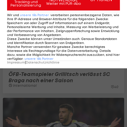
Tracking und
Weiter mit PUR-Abo
Personalisierung
Wir und
unsere
186
Partner
verarbeiten personenbezogene Daten, wie
Ihre IP-Adresse und Browser-Attribute für die folgenden Zwecke
:
Speichern von oder Zugriff auf Informationen auf einem Endgerät;
Personalisierte Werbung und Inhalte, Messung von Werbeleistung und
der Performance von Inhalten, Zielgruppenforschung sowie Entwicklung
und Verbesserung von Angeboten
.
Diese Zwecke können unter Umständen auch
:
Genaue Standortdaten
und Identifikation durch Scannen von Endgeräten
.
Manche Partner verwenden für gewisse Zwecke berechtigtes
Interesse als Rechtsgrundlage für die Datenverarbeitung. Details
dazu, sowie die Möglichkeit Ihr Widerspruchsrecht auszuüben, sind hier
verfügbar
:
unsere
186
Partner
Impressum
|
Datenschutzrichtlinie
ÖFB-Teamspieler Grillitsch verlässt SC
Braga nach einer Saison
International
40