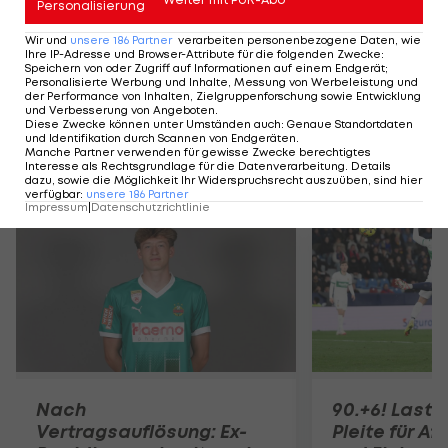
Personalisierung
Nächster Rapid-Sieg!
Träumen ist erlaubt
Wir und
unsere
186
Partner
verarbeiten personenbezogene Daten, wie
Ihre IP-Adresse und Browser-Attribute für die folgenden Zwecke
:
Speichern von oder Zugriff auf Informationen auf einem Endgerät;
Personalisierte Werbung und Inhalte, Messung von Werbeleistung und
der Performance von Inhalten, Zielgruppenforschung sowie Entwicklung
Bundesliga
und Verbesserung von Angeboten
.
Diese Zwecke können unter Umständen auch
:
Genaue Standortdaten
und Identifikation durch Scannen von Endgeräten
.
Manche Partner verwenden für gewisse Zwecke berechtigtes
Interesse als Rechtsgrundlage für die Datenverarbeitung. Details
Mehr zum Thema
dazu, sowie die Möglichkeit Ihr Widerspruchsrecht auszuüben, sind hier
verfügbar
:
unsere
186
Partner
Impressum
|
Datenschutzrichtlinie
Nach
90.+6! Last-
Vertragsauflösung: Ex-
Pleite für Af