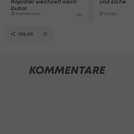
Rapidler wechselt nach
und Elche
Dubai
International
La Liga
6
TEILEN
KOMMENTARE