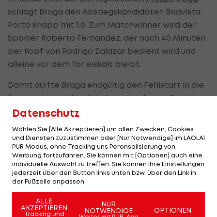
schlägt Braga den Abstiegskandidaten Boavista
Porto knapp mit 1:0. Zum Matchwinner wird der
Spanier Roberto Fernandez, der nach 40 Minuten
per Kopf von
Rodrigo Zalazar bedient wird und
alleine vor dem Tor eiskalt bleibt.
Damit dürfte Braga endgültig den Fehlstart in die
Saison abgeschüttelt haben, der Coach Daniel
Sousa nach etwas mehr als einem Monat im Amt
Datenschutz
den Job kostete. Mit aktuell vier Punkten belegt
Wählen Sie [Alle Akzeptieren] um allen Zwecken, Cookies
Braga momentan den fünften Tabellenrang.
und Diensten zuzustimmen oder [Nur Notwendige] im LAOLA1
PUR Modus, ohne Tracking uns Peronsalisierung von
Werbung fortzufahren. Sie können mit [Optionen] auch eine
Am kommenden Donnerstag treffen Braga und
individuelle Auswahl zu treffen. Sie können Ihre Einstellungen
Rapid im Hinspiel des Europa-League-Playoffs im
jederzeit über den Button links unten bzw. über den Link in
der Fußzeile anpassen.
Estadio Municipal de Braga aufeinander (ab 21:30
im
LIVE-Ticker>>>
).
ALLE
NUR
AKZEPTIEREN
OPTIONEN
NOTWENDIGE
Tracking und
Weiter mit PUR-Abo