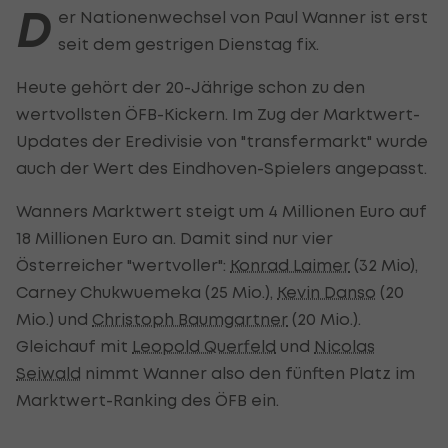
D
er Nationenwechsel von Paul Wanner ist erst
seit dem gestrigen Dienstag fix.
Heute gehört der 20-Jährige schon zu den
wertvollsten ÖFB-Kickern. Im Zug der Marktwert-
Updates der Eredivisie von "transfermarkt" wurde
auch der Wert des Eindhoven-Spielers angepasst.
Wanners Marktwert steigt um 4 Millionen Euro auf
18 Millionen Euro an. Damit sind nur vier
Österreicher "wertvoller":
Konrad Laimer
(32 Mio),
Carney Chukwuemeka (25 Mio.),
Kevin Danso
(20
Mio.) und
Christoph Baumgartner
(20 Mio.).
Gleichauf mit
Leopold Querfeld
und
Nicolas
Seiwald
nimmt Wanner also den fünften Platz im
Marktwert-Ranking des ÖFB ein.