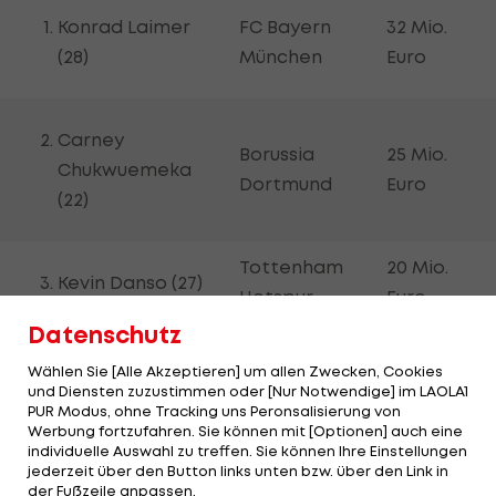
Konrad Laimer
FC Bayern
32 Mio.
(28)
München
Euro
Carney
Borussia
25 Mio.
Chukwuemeka
Dortmund
Euro
(22)
Tottenham
20 Mio.
Kevin Danso (27)
Hotspur
Euro
Datenschutz
Christoph
Wählen Sie [Alle Akzeptieren] um allen Zwecken, Cookies
20 Mio.
und Diensten zuzustimmen oder [Nur Notwendige] im LAOLA1
Baumgartner
RB Leipzig
Euro
PUR Modus, ohne Tracking uns Peronsalisierung von
(26)
Werbung fortzufahren. Sie können mit [Optionen] auch eine
individuelle Auswahl zu treffen. Sie können Ihre Einstellungen
jederzeit über den Button links unten bzw. über den Link in
der Fußzeile anpassen.
PSV
18 Mio.