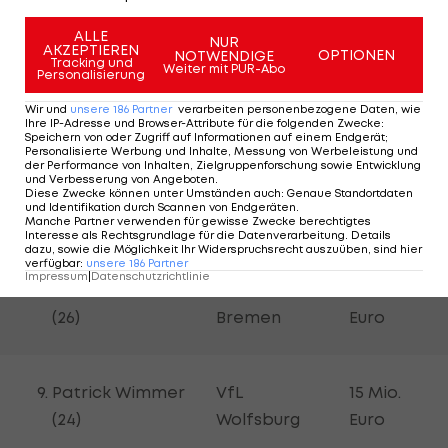
Paul Wanner (20)
Eindhoven
Euro
ALLE
NUR
AKZEPTIEREN
OPTIONEN
NOTWENDIGE
Tracking und
Weiter mit PUR-Abo
Personalisierung
Nicolas Seiwald
18 Mio.
RB Leipzig
Wir und
unsere
186
Partner
verarbeiten personenbezogene Daten, wie
(24)
Euro
Ihre IP-Adresse und Browser-Attribute für die folgenden Zwecke
:
Speichern von oder Zugriff auf Informationen auf einem Endgerät;
Personalisierte Werbung und Inhalte, Messung von Werbeleistung und
der Performance von Inhalten, Zielgruppenforschung sowie Entwicklung
und Verbesserung von Angeboten
.
Leopold
1. FC Union
18 Mio.
Diese Zwecke können unter Umständen auch
:
Genaue Standortdaten
und Identifikation durch Scannen von Endgeräten
.
Querfeld (22)
Berlin
Euro
Manche Partner verwenden für gewisse Zwecke berechtigtes
Interesse als Rechtsgrundlage für die Datenverarbeitung. Details
dazu, sowie die Möglichkeit Ihr Widerspruchsrecht auszuüben, sind hier
verfügbar
:
unsere
186
Partner
Impressum
|
Datenschutzrichtlinie
Romano Schmid
SV Werder
17 Mio.
(26)
Bremen
Euro
Patrick Wimmer
VfL
15 Mio.
(24)
Wolfsburg
Euro