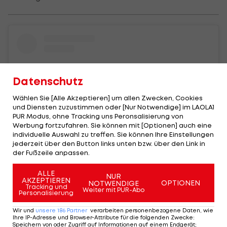
Datenschutz
Wählen Sie [Alle Akzeptieren] um allen Zwecken, Cookies
und Diensten zuzustimmen oder [Nur Notwendige] im LAOLA1
PUR Modus, ohne Tracking uns Peronsalisierung von
Werbung fortzufahren. Sie können mit [Optionen] auch eine
individuelle Auswahl zu treffen. Sie können Ihre Einstellungen
jederzeit über den Button links unten bzw. über den Link in
der Fußzeile anpassen.
Sieh dir diesen Beitrag auf Instagram an
ALLE
NUR
AKZEPTIEREN
OPTIONEN
NOTWENDIGE
Tracking und
Weiter mit PUR-Abo
Personalisierung
Wir und
unsere
186
Partner
verarbeiten personenbezogene Daten, wie
Ihre IP-Adresse und Browser-Attribute für die folgenden Zwecke
:
Speichern von oder Zugriff auf Informationen auf einem Endgerät;