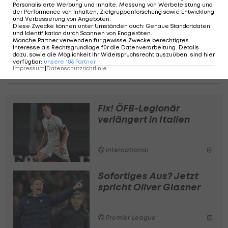
Personalisierte Werbung und Inhalte, Messung von Werbeleistung und
der Performance von Inhalten, Zielgruppenforschung sowie Entwicklung
und Verbesserung von Angeboten
.
Diese Zwecke können unter Umständen auch
:
Genaue Standortdaten
und Identifikation durch Scannen von Endgeräten
.
Manche Partner verwenden für gewisse Zwecke berechtigtes
Interesse als Rechtsgrundlage für die Datenverarbeitung. Details
dazu, sowie die Möglichkeit Ihr Widerspruchsrecht auszuüben, sind hier
Ein Beitrag geteilt von ESPN NL (@espnnl)
verfügbar
:
unsere
186
Partner
Impressum
|
Datenschutzrichtlinie
Fix! ÖFB-Legionär
verlängert in Italien
International
Sofortiges Aus? Jetzt
spricht Oliver Glasner
Premier League